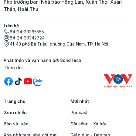
Phó trưởng ban: Nhà báo Hồng Lan, Xuân Thọ, Xuân
Thân, Hoài Thu
Liên hệ
84-24-39365555
84-24-39342724
41-43 phố Bà Triệu, phường Cửa Nam, TP. Hà Nội
Phát triển và vận hành bởi SolidTech
Mạng xã hội
Theo dõi:
Trang chủ
Mới nhất
Xem nhiều
Podcast
Bàn và luận
Đời sống - Xã hội
Xóa nhà tạm, nhà dột nát
Giáo dục - Đào tạo