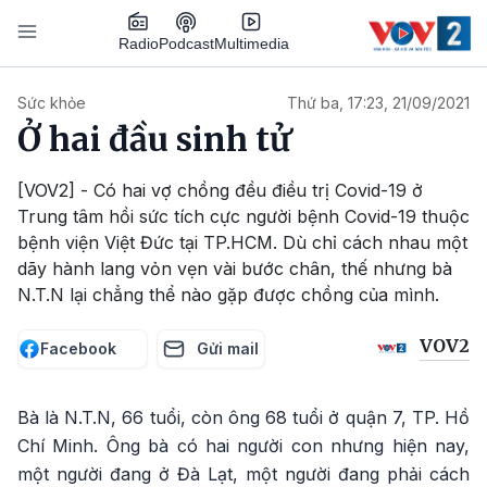
Nhảy đến nội dung
Podcast
Radio
Multimedia
Main navigation
Sức khỏe
Thứ ba, 17:23, 21/09/2021
Ở hai đầu sinh tử
[VOV2] - Có hai vợ chồng đều điều trị Covid-19 ở
Trung tâm hồi sức tích cực người bệnh Covid-19 thuộc
bệnh viện Việt Đức tại TP.HCM. Dù chỉ cách nhau một
dãy hành lang vỏn vẹn vài bước chân, thế nhưng bà
N.T.N lại chẳng thể nào gặp được chồng của mình.
VOV2
Facebook
Gửi mail
Bà là N.T.N, 66 tuổi, còn ông 68 tuổi ở quận 7, TP. Hồ
Chí Minh. Ông bà có hai người con nhưng hiện nay,
một người đang ở Đà Lạt, một người đang phải cách