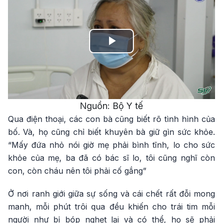
Play
Video
Nguồn: Bộ Y tế
Qua điện thoại, các con bà cũng biết rõ tình hình của
bố. Và, họ cũng chỉ biết khuyên bà giữ gìn sức khỏe.
“Mấy đứa nhỏ nói giờ mẹ phải bình tĩnh, lo cho sức
khỏe của mẹ, ba đã có bác sĩ lo, tôi cũng nghĩ còn
con, còn cháu nên tôi phải cố gắng”
Ở nơi ranh giới giữa sự sống và cái chết rất đỗi mong
manh, mỗi phút trôi qua đều khiến cho trái tim mỗi
người như bị bóp nghẹt lại và có thể, họ sẽ phải