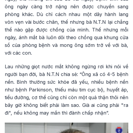
ông ngày càng trở nặng nên được chuyển sang
phòng khác. Dù chỉ cách nhau một dãy hành lang
vỏn vẹn vài bước chân, thế nhưng bà N.T.N lại chẳng
thể nào gặp được chồng của mình. Thế nhưng mỗi
ngày, ánh mắt bà luôn dõi theo chồng qua khung cửa
sổ của phòng bệnh và mong ông sớm trở về với bà,
với các con.
Lau những giọt nước mắt không ngừng rơi khi nói về
người bạn đời, bà N.T.N chia sẻ: “Ông xã có 4-5 bệnh
nền. Bình thường sức khỏe đã yếu, nhiều bệnh nền
như bệnh Parkinson, thiếu máu tim cục bộ, huyết áp,
tiểu đường, cơ thể cũng chỉ còn một quả thận thôi nên
bây giờ không biết phải làm sao. Già ai cũng phải "ra
đi", nếu không may mắn thì đành chấp nhận”.