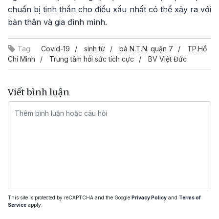
chuẩn bị tinh thần cho điều xấu nhất có thể xảy ra với
bản thân và gia đình mình.
Tag:
Covid-19
sinh tử
bà N.T.N. quận 7
TP.Hồ
Chí Minh
Trung tâm hồi sức tích cực
BV Việt Đức
Viết bình luận
This site is protected by reCAPTCHA and the Google
Privacy Policy
and
Terms of
Service
apply.