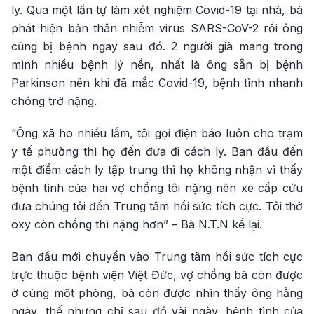
ly. Qua một lần tự làm xét nghiệm Covid-19 tại nhà, bà
phát hiện bản thân nhiễm virus SARS-CoV-2 rồi ông
cũng bị bệnh ngay sau đó. 2 người già mang trong
mình nhiều bệnh lý nền, nhất là ông sẵn bị bệnh
Parkinson nên khi đã mắc Covid-19, bệnh tình nhanh
chóng trở nặng.
“Ông xã ho nhiều lắm, tôi gọi điện báo luôn cho trạm
y tế phường thì họ đến đưa đi cách ly. Ban đầu đến
một điểm cách ly tập trung thì họ không nhận vì thấy
bệnh tình của hai vợ chồng tôi nặng nên xe cấp cứu
đưa chúng tôi đến Trung tâm hồi sức tích cực. Tôi thở
oxy còn chồng thì nặng hơn” – Bà N.T.N kể lại.
Ban đầu mới chuyển vào Trung tâm hồi sức tích cực
trực thuộc bệnh viện Việt Đức, vợ chồng bà còn được
ở cùng một phòng, bà còn được nhìn thấy ông hằng
ngày, thế nhưng chỉ sau đó vài ngày, bệnh tình của