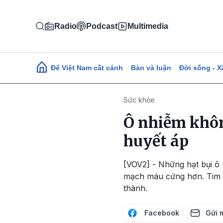
Nhảy đến nội dung
Radio
Podcast
Multimedia
Main navigation
Để Việt Nam cất cánh
Bàn và luận
Đời sống - X
Sức khỏe
Ô nhiễm khôn
huyết áp
[VOV2] - Những hạt bụi ô
mạch máu cứng hơn. Tim s
thành.
Facebook
Gửi 