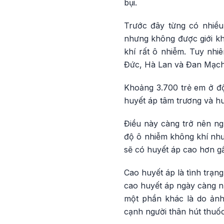
bụi.
Trước đây từng có nhiề
nhưng không được giới kh
khí rất ô nhiễm. Tuy nhi
Đức, Hà Lan và Đan Mạch
Khoảng 3.700 trẻ em ở độ
huyết áp tâm trương và h
Điều này càng trở nên ng
độ ô nhiễm không khí như
sẽ có huyết áp cao hơn gầ
Cao huyết áp là tình trạn
cao huyết áp ngày càng nh
một phần khác là do ản
cạnh người thân hút thuốc