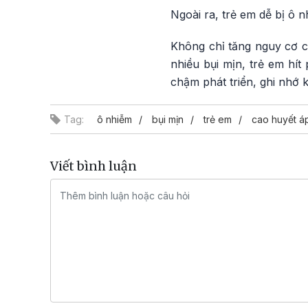
Ngoài ra, trẻ em dễ bị ô 
Không chỉ tăng nguy cơ c
nhiều bụi mịn, trẻ em hít
chậm phát triển, ghi nhớ k
Tag:
ô nhiễm
bụi mịn
trẻ em
cao huyết á
Viết bình luận