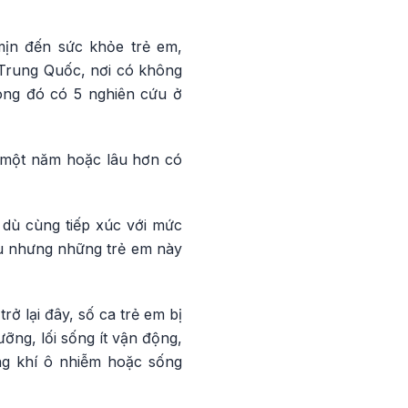
ịn đến sức khỏe trẻ em,
 Trung Quốc, nơi có không
rong đó có 5 nghiên cứu ở
g một năm hoặc lâu hơn có
 dù cùng tiếp xúc với mức
su nhưng những trẻ em này
ở lại đây, số ca trẻ em bị
ỡng, lối sống ít vận động,
g khí ô nhiễm hoặc sống