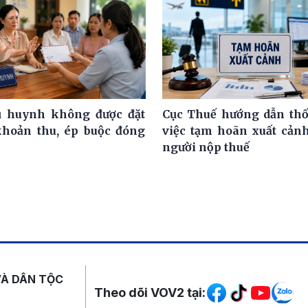
ụ huynh không được đặt
Cục Thuế hướng dẫn th
khoản thu, ép buộc đóng
việc tạm hoãn xuất cảnh
người nộp thuế
Mạng xã hội
VÀ DÂN TỘC
Theo dõi VOV2 tại: