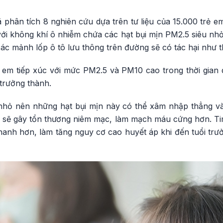
hân tích 8 nghiên cứu dựa trên tư liệu của 15.000 trẻ em
 với không khí ô nhiễm chứa các hạt bụi mịn PM2.5 siêu nhỏ 
ác mảnh lốp ô tô lưu thông trên đường sẽ có tác hại như t
 em tiếp xúc với mức PM2.5 và PM10 cao trong thời gian d
 trưởng thành.
t nhỏ nên những hạt bụi mịn này có thể xâm nhập thẳng và
i sẽ gây tổn thương niêm mạc, làm mạch máu cứng hơn. Ti
nh hơn, làm tăng nguy cơ cao huyết áp khi đến tuổi trư