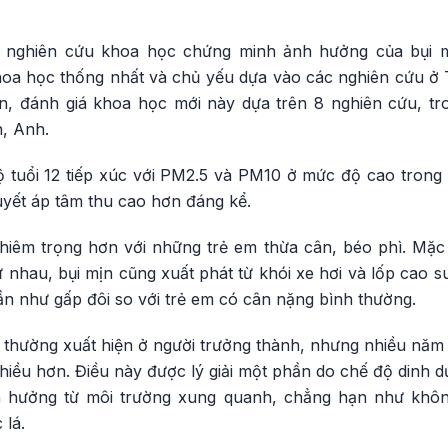
u nghiên cứu khoa học chứng minh ảnh hưởng của bụi m
oa học thống nhất và chủ yếu dựa vào các nghiên cứu ở
ên, đánh giá khoa học mới này dựa trên 8 nghiên cứu, t
, Anh.
 tuổi 12 tiếp xúc với PM2.5 và PM10 ở mức độ cao tron
uyết áp tâm thu cao hơn đáng kể.
hiêm trọng hơn với những trẻ em thừa cân, béo phì. Mặc
 nhau, bụi mịn cũng xuất phát từ khói xe hơi và lốp cao 
n như gấp đôi so với trẻ em có cân nặng bình thường.
g thường xuất hiện ở người trưởng thành, nhưng nhiều năm tr
iều hơn. Điều này được lý giải một phần do chế độ dinh dư
h hưởng từ môi trường xung quanh, chẳng hạn như khôn
 lá.