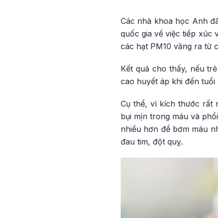
Các nhà khoa học Anh đã p
quốc gia về việc tiếp xúc
các hạt PM10 văng ra từ c
Kết quả cho thấy, nếu trẻ
cao huyết áp khi đến tuổi
Cụ thể, vì kích thước rấ
bụi mịn trong máu và phổ
nhiều hơn để bơm máu nha
đau tim, đột quỵ.