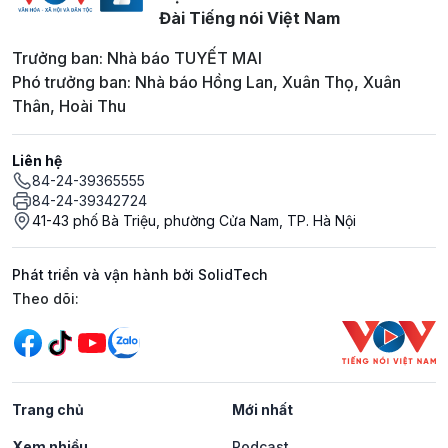
Đài Tiếng nói Việt Nam
Trưởng ban: Nhà báo TUYẾT MAI
Phó trưởng ban: Nhà báo Hồng Lan, Xuân Thọ, Xuân
Thân, Hoài Thu
Liên hệ
84-24-39365555
84-24-39342724
41-43 phố Bà Triệu, phường Cửa Nam, TP. Hà Nội
Phát triển và vận hành bởi SolidTech
Mạng xã hội
Theo dõi:
Trang chủ
Mới nhất
Xem nhiều
Podcast