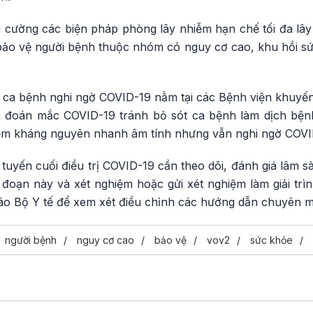
ng cường các biện pháp phòng lây nhiễm hạn chế tối đa lâ
bảo vệ người bệnh thuộc nhóm có nguy cơ cao, khu hồi sức
, ca bệnh nghi ngờ COVID-19 nằm tại các Bệnh viện khuyến
 đoán mắc COVID-19 tránh bỏ sót ca bệnh làm dịch bệnh 
iệm kháng nguyên nhanh âm tính nhưng vẫn nghi ngờ COVID
 tuyến cuối điều trị COVID-19 cần theo dõi, đánh giá lâm
 đoạn này và xét nghiệm hoặc gửi xét nghiệm làm giải trì
áo Bộ Y tế để xem xét điều chỉnh các hướng dẫn chuyên 
người bệnh
nguy cơ cao
bảo vệ
vov2
sức khỏe