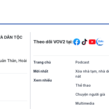
Mạng xã hội
VÀ DÂN TỘC
Theo dõi VOV2 tại:
uân Thân, Hoài
Trang chủ
Podcast
Mới nhất
Xóa nhà tạm, nhà d
nát
Xem nhiều
Thể thao
Chuyện người già
Multimedia