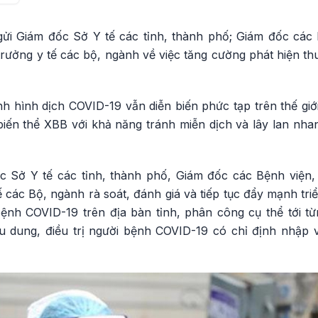
ửi Giám đốc Sở Y tế các tỉnh, thành phố; Giám đốc các 
rưởng y tế các bộ, ngành về việc tăng cường phát hiện thu 
nh hình dịch COVID-19 vẫn diễn biến phức tạp trên thế giới,
biến thể XBB với khả năng tránh miễn dịch và lây lan nha
 Sở Y tế các tỉnh, thành phố, Giám đốc các Bệnh viện,
 các Bộ, ngành rà soát, đánh giá và tiếp tục đẩy mạnh tri
 bệnh COVID-19 trên địa bàn tỉnh, phân công cụ thể tới t
 dung, điều trị người bệnh COVID-19 có chỉ định nhập v