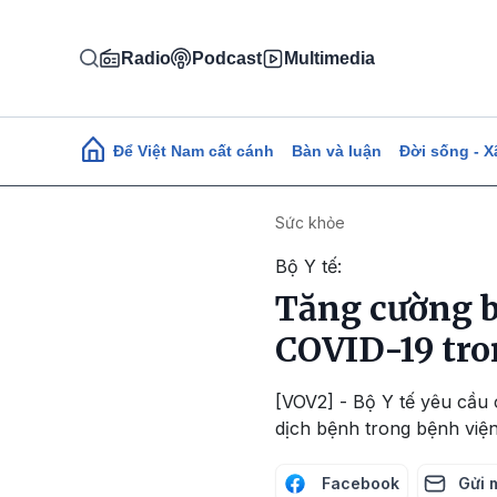
Nhảy đến nội dung
Radio
Podcast
Multimedia
Main navigation
Để Việt Nam cất cánh
Bàn và luận
Đời sống - X
Sức khỏe
Bộ Y tế:
Tăng cường b
COVID-19 tro
[VOV2] - Bộ Y tế yêu cầu 
dịch bệnh trong bệnh việ
Facebook
Gửi 