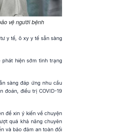
bảo vệ người bệnh
tư y tế, ô xy y tế sẵn sàng
 phát hiện sớm tình trạng
ế sẵn sàng đáp ứng nhu cầu
ẩn đoán, điều trị COVID-19
ên để xin ý kiến về chuyện
 vượt quá khả năng chuyên
yển và bảo đảm an toàn đối