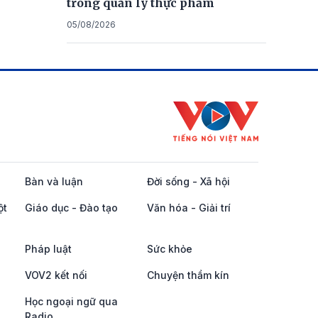
trong quản lý thực phẩm
05/08/2026
Bàn và luận
Đời sống - Xã hội
ột
Giáo dục - Đào tạo
Văn hóa - Giải trí
Pháp luật
Sức khỏe
VOV2 kết nối
Chuyện thầm kín
Học ngoại ngữ qua
Radio