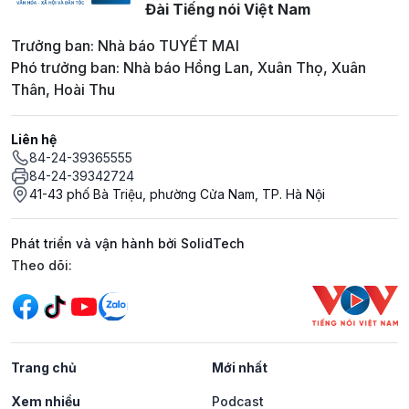
Đài Tiếng nói Việt Nam
Trưởng ban: Nhà báo TUYẾT MAI
Phó trưởng ban: Nhà báo Hồng Lan, Xuân Thọ, Xuân
Thân, Hoài Thu
Liên hệ
84-24-39365555
84-24-39342724
41-43 phố Bà Triệu, phường Cửa Nam, TP. Hà Nội
Phát triển và vận hành bởi SolidTech
Mạng xã hội
Theo dõi:
Trang chủ
Mới nhất
Xem nhiều
Podcast