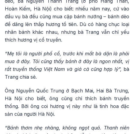
dẻo, bà Nguyễn Thanh Trang (ở phố Hàng Than,
Hoàn Kiếm, Hà Nội) cho biết: nhiều năm nay, cứ vào
đầu vụ bà đều cũng mua cặp bánh nướng – bánh dẻo
để dâng lên thắp hương tổ tiên. Dù có hàng chục loại
nhân bánh khác nhau, nhưng bà Trang vẫn chỉ yếu
thích hương vị cổ truyền.
“Mẹ tôi là người phố cổ, trước khi mất bà dặn là phải
mua ở đây. Tôi cũng thấy bánh ở đây là ngon nhất, vị
rất truyền thống Việt Nam và giá cả cũng hợp lý”,
bà
Trang chia sẻ.
Ông Nguyễn Quốc Trung ở Bạch Mai, Hai Bà Trưng,
Hà Nội cho biết, ông cũng chỉ thích bánh truyền
thống. Bởi ông coi hương vị này như là tinh hoa đặc
sản của người Hà Nội.
“Bánh thơm nhẹ nhàng, không ngọt quá. Thanh niên