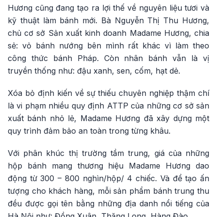
Hương cũng đang tạo ra lợi thế về nguyên liệu tươi và
kỹ thuật làm bánh mới. Bà Nguyễn Thị Thu Hương,
chủ cơ sở Sản xuất kinh doanh Madame Hương, chia
sẻ: vỏ bánh nướng bên mình rất khác vì làm theo
công thức bánh Pháp. Còn nhân bánh vẫn là vị
truyền thống như: đậu xanh, sen, cốm, hạt dẻ.
Xóa bỏ định kiến về sự thiếu chuyên nghiệp thậm chí
là vi phạm nhiều quy định ATTP của những cơ sở sản
xuất bánh nhỏ lẻ, Madame Hương đã xây dựng một
quy trình đảm bảo an toàn trong từng khâu.
Với phân khúc thị trường tầm trung, giá của những
hộp bánh mang thương hiệu Madame Hương dao
động từ 300 – 800 nghìn/hộp/ 4 chiếc. Và để tạo ấn
tượng cho khách hàng, mỗi sản phẩm bánh trung thu
đều được gọi tên bằng những địa danh nổi tiếng của
Hà Nội như: Đồng Xuân, Thăng Long, Hàng Đào…