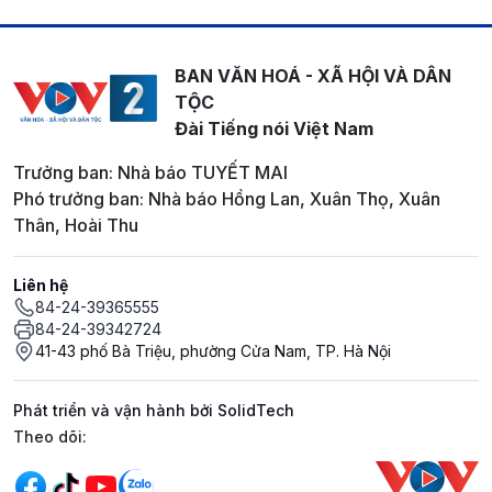
BAN VĂN HOÁ - XÃ HỘI VÀ DÂN
TỘC
Đài Tiếng nói Việt Nam
Trưởng ban: Nhà báo TUYẾT MAI
Phó trưởng ban: Nhà báo Hồng Lan, Xuân Thọ, Xuân
Thân, Hoài Thu
Liên hệ
84-24-39365555
84-24-39342724
41-43 phố Bà Triệu, phường Cửa Nam, TP. Hà Nội
Phát triển và vận hành bởi SolidTech
Mạng xã hội
Theo dõi: