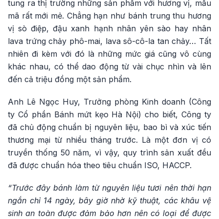
tung ra thị trường những sản phẩm với hương vị, mẫu
mã rất mới mẻ. Chẳng hạn như bánh trung thu hương
vị sò điệp, đậu xanh hạnh nhân yên sào hay nhân
lava trứng chảy phô-mai, lava sô-cô-la tan chảy… Tất
nhiên đi kèm với đó là những mức giá cũng vô cùng
khác nhau, có thể dao động từ vài chục nhìn và lên
đến cả triệu đồng một sản phẩm.
Anh Lê Ngọc Huy, Trưởng phòng Kinh doanh (Công
ty Cổ phần Bánh mứt kẹo Hà Nội) cho biết, Công ty
đã chủ động chuẩn bị nguyên liệu, bao bì và xúc tiến
thương mại từ nhiều tháng trước. Là một đơn vị có
truyền thống 50 năm, vì vậy, quy trình sản xuất đều
đã được chuẩn hóa theo tiêu chuẩn ISO, HACCP.
“Trước đây bánh làm từ nguyên liệu tươi nên thời hạn
ngắn chỉ 14 ngày, bây giờ nhờ kỹ thuật, các khâu vệ
sinh an toàn được đảm bảo hơn nên có loại để được