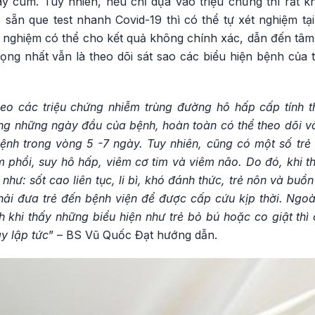
ay cúm. Tuy nhiên, nếu chỉ dựa vào triệu chứng thì rất 
 sẵn que test nhanh Covid-19 thì có thể tự xét nghiệm tạ
ét nghiệm có thể cho kết quả không chính xác, dẫn đến tâm l
ọng nhất vẫn là theo dõi sát sao các biểu hiện bệnh của trẻ
heo các triệu chứng nhiễm trùng đường hô hấp cấp tính th
ng những ngày đầu của bệnh, hoàn toàn có thể theo dõi và
ệnh trong vòng 5 -7 ngày. Tuy nhiên, cũng có một số tr
 phổi, suy hô hấp, viêm cơ tim và viêm não. Do đó, khi th
hư: sốt cao liên tục, li bì, khó đánh thức, trẻ nôn và buồn 
phải đưa trẻ đến bệnh viện để được cấp cứu kịp thời. Ngoà
inh khi thấy những biểu hiện như trẻ bỏ bú hoặc co giật t
y lập tức
” – BS Vũ Quốc Đạt hướng dẫn.