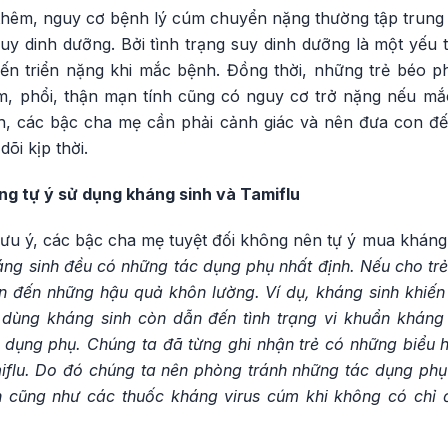
thêm, nguy cơ bệnh lý cúm chuyển nặng thường tập trung
suy dinh dưỡng. Bởi tình trạng suy dinh dưỡng là một yếu 
iến triển nặng khi mắc bệnh. Đồng thời, những trẻ béo ph
m, phổi, thận mạn tính cũng có nguy cơ trở nặng nếu mắ
nh, các bậc cha mẹ cần phải cảnh giác và nên đưa con đ
õi kịp thời.
ông tự ý sử dụng kháng sinh và Tamiflu
ưu ý, các bậc cha mẹ tuyệt đối không nên tự ý mua kháng 
ng sinh đều có những tác dụng phụ nhất định. Nếu cho tr
n đến những hậu quả khôn lường. Ví dụ, kháng sinh khiến t
ý dùng kháng sinh còn dẫn đến tình trạng vi khuẩn kháng
 dụng phụ. Chúng ta đã từng ghi nhận trẻ có những biểu hi
iflu. Do đó chúng ta nên phòng tránh những tác dụng ph
h cũng như các thuốc kháng virus cúm khi không có chỉ 