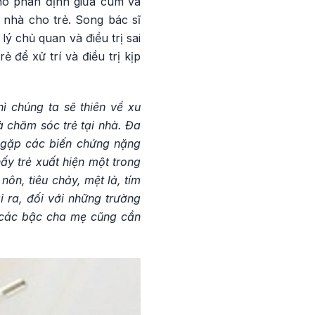
khó phân định giữa cúm và
i nhà cho trẻ. Song bác sĩ
ý chủ quan và điều trị sai
 để xử trí và điều trị kịp
ì chúng ta sẽ thiên về xu
 chăm sóc trẻ tại nhà. Đa
ẻ gặp các biến chứng nặng
ấy trẻ xuất hiện một trong
nôn, tiêu chảy, mệt lả, tím
i ra, đối với những trường
hì các bậc cha mẹ cũng cần