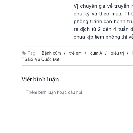
Vị chuyên gia về truyền 
chu kỳ và theo mùa. Thôn
phòng tránh căn bệnh tru
ra dịch từ 2 đến 4 tuần 
chưa kịp tiêm phòng thì v
Tag:
Bệnh cúm
trẻ em
cúm A
điều trị
TS.BS Vũ Quốc Đạt
Viết bình luận