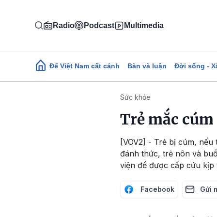
Nhảy đến nội dung
Radio
Podcast
Multimedia
Main navigation
Để Việt Nam cất cánh
Bàn và luận
Đời sống - X
Sức khỏe
Trẻ mắc cúm 
[VOV2] - Trẻ bị cúm, nếu t
đánh thức, trẻ nôn và buồn
viện để được cấp cứu kịp 
Facebook
Gửi 