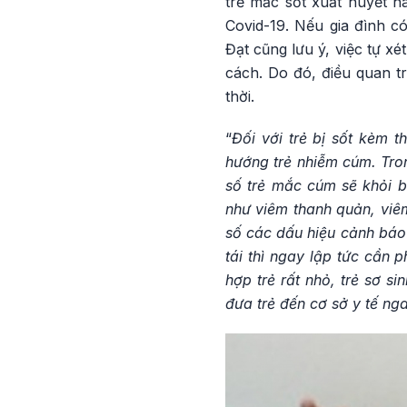
trẻ mắc sốt xuất huyết h
Covid-19. Nếu gia đình có
Đạt cũng lưu ý, việc tự x
cách. Do đó, điều quan tr
thời.
“
Đối với trẻ bị sốt kèm t
hướng trẻ nhiễm cúm. Tro
số trẻ mắc cúm sẽ khỏi b
như viêm thanh quản, viêm
số các dấu hiệu cảnh báo n
tái thì ngay lập tức cần 
hợp trẻ rất nhỏ, trẻ sơ s
đưa trẻ đến cơ sở y tế nga