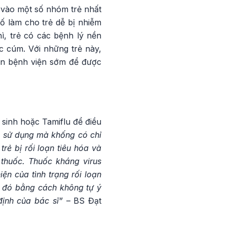
 vào một số nhóm trẻ nhất
tố làm cho trẻ dễ bị nhiễm
ì, trẻ có các bệnh lý nền
c cúm. Với những trẻ này,
ến bệnh viện sớm để được
sinh hoặc Tamiflu để điều
ẻ sử dụng mà khống có chỉ
rẻ bị rối loạn tiêu hóa và
 thuốc. Thuốc kháng virus
ện của tình trạng rối loạn
ụ đó bằng cách không tự ý
định của bác sĩ”
– BS Đạt