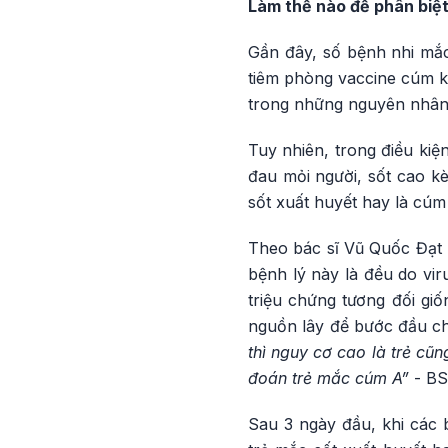
Làm thế nào để phân biệt
Gần đây, số bệnh nhi mắc 
tiêm phòng vaccine cúm k
trong những nguyên nhân 
Tuy nhiên, trong điều kiệ
đau mỏi người, sốt cao kè
sốt xuất huyết hay là cúm
Theo bác sĩ Vũ Quốc Đạt 
bệnh lý này là đều do vir
triệu chứng tương đối giố
nguồn lây để bước đầu c
thì nguy cơ cao là trẻ cũ
đoán trẻ mắc cúm A”
- BS 
Sau 3 ngày đầu, khi các 