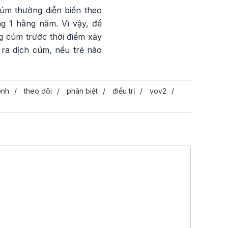
cúm thường diễn biến theo
ng 1 hằng năm. Vì vậy, để
g cúm trước thời điểm xảy
 ra dịch cúm, nếu trẻ nào
ệnh
theo dõi
phân biệt
điều trị
vov2