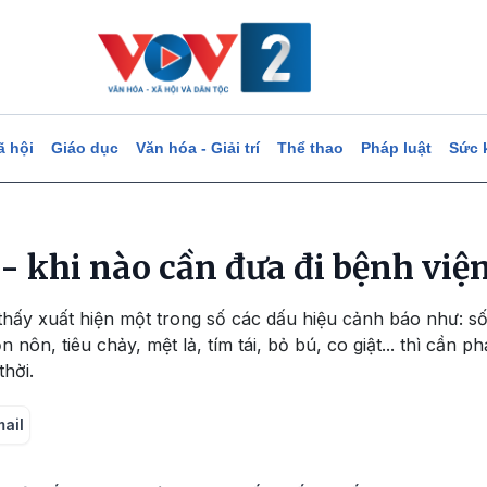
ã hội
Giáo dục
Văn hóa - Giải trí
Thể thao
Pháp luật
Sức 
- khi nào cần đưa đi bệnh việ
hấy xuất hiện một trong số các dấu hiệu cảnh báo như: sốt c
 nôn, tiêu chảy, mệt lả, tím tái, bỏ bú, co giật... thì cần 
thời.
mail