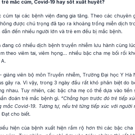
 trẻ mắc cúm, Covid-19 hay sốt xuất huyết?
cúm tại các bệnh viện đang gia tăng. Theo các chuyên gia
hông được chú trọng đã tạo ra khoảng trống miễn dịch tr
dẫn đến nhiều người lớn và trẻ em đều bị mắc bệnh.
n đang có nhiều dịch bệnh truyền nhiễm lưu hành cùng lúc,
m theo viêm tai, viêm họng… nhiều bậc cha mẹ bối rối khô
 A.
- giảng viên bộ môn Truyền nhiễm, Trường Đại học Y Hà 
us gây ra. Vì vậy, trong 3 ngày đầu rất khó phân biệt do
ng nhau. Tuy nhiên, các bậc cha mẹ có thể dựa vào tiền s
hẩn đoán trẻ mắc bệnh gì.
“Chẳng hạn trước đó trẻ tiếp x
ng mắc Covid-19. Tương tự, nếu trẻ từng tiếp xúc với người
Đạt cho biết.
biểu hiện của bệnh xuất hiện rầm rộ hơn thì các bậc cha