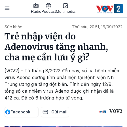
Nhảy đến nội dung
Podcast
Radio
Multimedia
Main navigation
Sức khỏe
Thứ sáu, 20:51, 16/09/2022
Trẻ nhập viện do
Adenovirus tăng nhanh,
cha mẹ cần lưu ý gì?
[VOV2] - Từ tháng 8/2022 đến nay, số ca bệnh nhiễm
virus Adeno dương tính phát hiện tại Bệnh viện Nhi
Trung ương gia tăng đột biến. Tính đến ngày 12/9,
tổng số ca nhiễm virus Adeno được ghi nhận đã là
412 ca. Đã có 6 trường hợp tử vong.
VOV2
Facebook
Gửi mail