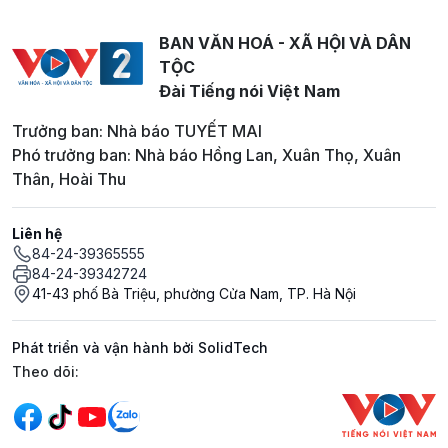
BAN VĂN HOÁ - XÃ HỘI VÀ DÂN
TỘC
Đài Tiếng nói Việt Nam
Trưởng ban: Nhà báo TUYẾT MAI
Phó trưởng ban: Nhà báo Hồng Lan, Xuân Thọ, Xuân
Thân, Hoài Thu
Liên hệ
84-24-39365555
84-24-39342724
41-43 phố Bà Triệu, phường Cửa Nam, TP. Hà Nội
Phát triển và vận hành bởi SolidTech
Mạng xã hội
Theo dõi: