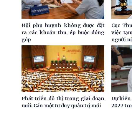
Hội phụ huynh không được đặt
Cục Thu
ra các khoản thu, ép buộc đóng
việc tạ
góp
người n
Phát triển đô thị trong giai đoạn
Dự kiến
mới: Cần một tư duy quản trị mới
2027 tro