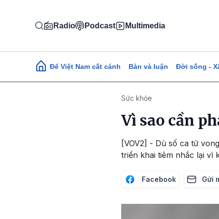
Nhảy đến nội dung
Radio
Podcast
Multimedia
Main navigation
Để Việt Nam cất cánh
Bàn và luận
Đời sống - X
Sức khỏe
Vì sao cần p
[VOV2] - Dù số ca tử von
triển khai tiêm nhắc lại v
Facebook
Gửi 