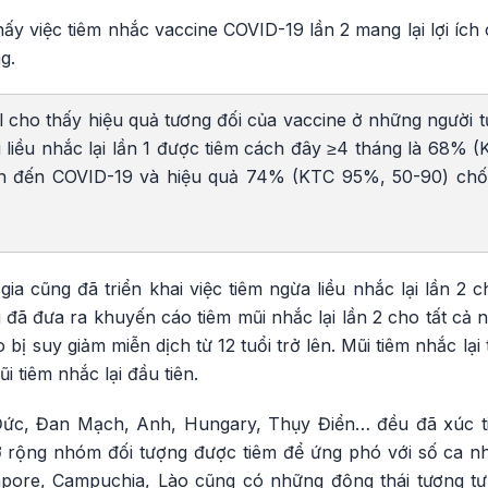
y việc tiêm nhắc vaccine COVID-19 lần 2 mang lại lợi ích
g.
l cho thấy hiệu quả tương đối của vaccine ở những người từ 
ới liều nhắc lại lần 1 được tiêm cách đây ≥4 tháng là 68% 
an đến COVID-19 và hiệu quả 74% (KTC 95%, 50-90) chốn
 gia cũng đã triển khai việc tiêm ngừa liều nhắc lại lần 2 
 đưa ra khuyến cáo tiêm mũi nhắc lại lần 2 cho tất cả ngư
bị suy giảm miễn dịch từ 12 tuổi trở lên. Mũi tiêm nhắc lạ
i tiêm nhắc lại đầu tiên.
Đức, Đan Mạch, Anh, Hungary, Thụy Điển… đều đã xúc ti
 rộng nhóm đối tượng được tiêm để ứng phó với số ca n
pore, Campuchia, Lào cũng có những động thái tương tự.