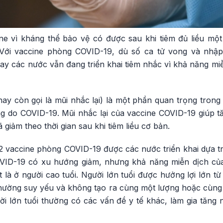
ne vì kháng thể bảo vệ có được sau khi tiêm đủ liều một
. Với vaccine phòng COVID-19, dù số ca tử vong và nhậ
y các nước vẫn đang triển khai tiêm nhắc vì khả năng miễ
ay còn gọi là mũi nhắc lại) là một phần quan trọng trong
g do COVID-19. Mũi nhắc lại của vaccine COVID-19 giúp 
giảm theo thời gian sau khi tiêm liều cơ bản.
n 2 vaccine phòng COVID-19 được các nước triển khai dựa t
VID-19 có xu hướng giảm, nhưng khả năng miễn dịch của 
t là ở người cao tuổi. Người lớn tuổi được hưởng lợi lớn từ
thường suy yếu và không tạo ra cùng một lượng hoặc cùng
ười lớn tuổi thường có các vấn đề y tế khác, làm gia tăn