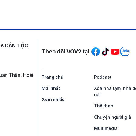
Mạng xã hội
VÀ DÂN TỘC
Theo dõi VOV2 tại:
uân Thân, Hoài
Trang chủ
Podcast
Mới nhất
Xóa nhà tạm, nhà d
nát
Xem nhiều
Thể thao
Chuyện người già
Multimedia