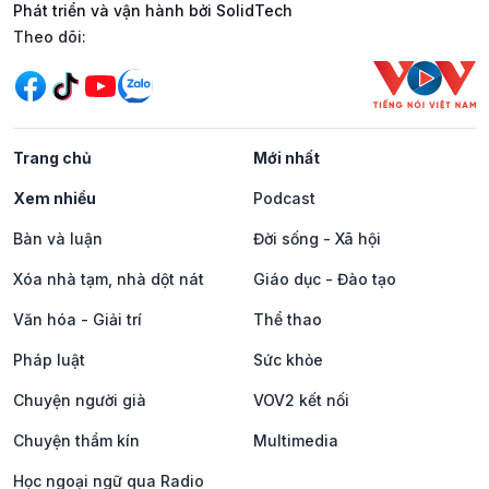
Phát triển và vận hành bởi SolidTech
Mạng xã hội
Theo dõi:
Trang chủ
Mới nhất
Xem nhiều
Podcast
Bàn và luận
Đời sống - Xã hội
Xóa nhà tạm, nhà dột nát
Giáo dục - Đào tạo
Văn hóa - Giải trí
Thể thao
Pháp luật
Sức khỏe
Chuyện người già
VOV2 kết nối
Chuyện thầm kín
Multimedia
Học ngoại ngữ qua Radio