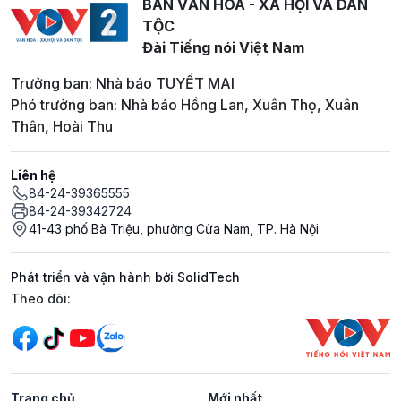
BAN VĂN HOÁ - XÃ HỘI VÀ DÂN
TỘC
Đài Tiếng nói Việt Nam
Trưởng ban: Nhà báo TUYẾT MAI
Phó trưởng ban: Nhà báo Hồng Lan, Xuân Thọ, Xuân
Thân, Hoài Thu
Liên hệ
84-24-39365555
84-24-39342724
41-43 phố Bà Triệu, phường Cửa Nam, TP. Hà Nội
Phát triển và vận hành bởi SolidTech
Mạng xã hội
Theo dõi:
Trang chủ
Mới nhất