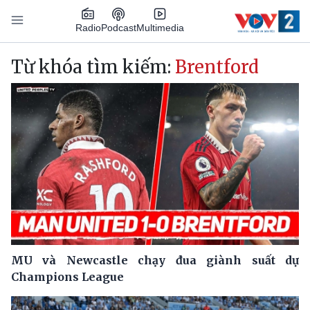
Nhảy đến nội dung
Podcast
Radio
Multimedia
Main navigation
Từ khóa tìm kiếm:
Brentford
MU và Newcastle chạy đua giành suất dự
Champions League