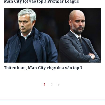
Man City lọt vào top 3 Premier League
Tottenham, Man City chạy đua vào top 3
Pagination
Trang hiện thời
Trang
1
2