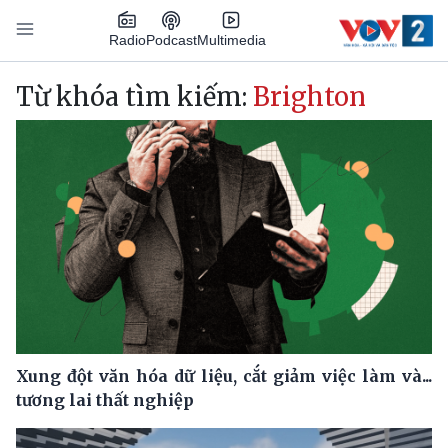
Nhảy đến nội dung
Podcast
Radio
Multimedia
Main navigation
Từ khóa tìm kiếm:
Brighton
Xung đột văn hóa dữ liệu, cắt giảm việc làm và...
tương lai thất nghiệp