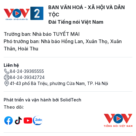
BAN VĂN HOÁ - XÃ HỘI VÀ DÂN
TỘC
Đài Tiếng nói Việt Nam
Trưởng ban: Nhà báo TUYẾT MAI
Phó trưởng ban: Nhà báo Hồng Lan, Xuân Thọ, Xuân
Thân, Hoài Thu
Liên hệ
84-24-39365555
84-24-39342724
41-43 phố Bà Triệu, phường Cửa Nam, TP. Hà Nội
Phát triển và vận hành bởi SolidTech
Mạng xã hội
Theo dõi: