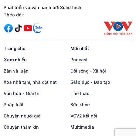
Phát triển và vận hành bởi SolidTech
Mạng xã hội
Theo dõi:
Trang chủ
Mới nhất
Xem nhiều
Podcast
Bàn và luận
Đời sống - Xã hội
Xóa nhà tạm, nhà dột nát
Giáo dục - Đào tạo
Văn hóa - Giải trí
Thể thao
Pháp luật
Sức khỏe
Chuyện người già
VOV2 kết nối
Chuyện thầm kín
Multimedia