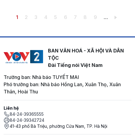
Pagination
Trang hiện thời
Trang
Trang
Trang
Trang
Trang
Trang
Trang
Trang
1
2
3
4
5
6
7
8
9
…
BAN VĂN HOÁ - XÃ HỘI VÀ DÂN
TỘC
Đài Tiếng nói Việt Nam
Trưởng ban: Nhà báo TUYẾT MAI
Phó trưởng ban: Nhà báo Hồng Lan, Xuân Thọ, Xuân
Thân, Hoài Thu
Liên hệ
84-24-39365555
84-24-39342724
41-43 phố Bà Triệu, phường Cửa Nam, TP. Hà Nội