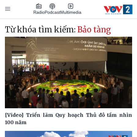
Nhảy đến nội dung
Podcast
Radio
Multimedia
Main navigation
Từ khóa tìm kiếm:
Bảo tàng
[Video] Triển lãm Quy hoạch Thủ đô tầm nhìn
100 năm