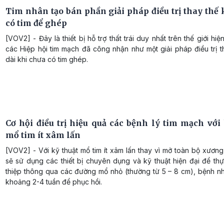
Tim nhân tạo bán phần giải pháp điều trị thay thế 
có tim để ghép
[VOV2] - Đây là thiết bị hỗ trợ thất trái duy nhất trên thế giới hi
các Hiệp hội tim mạch đã công nhận như một giải pháp điều trị t
dài khi chưa có tim ghép.
Cơ hội điều trị hiệu quả các bệnh lý tim mạch với 
mổ tim ít xâm lấn
[VOV2] - Với kỹ thuật mổ tim ít xâm lấn thay vì mở toàn bộ xương
sẽ sử dụng các thiết bị chuyên dụng và kỹ thuật hiện đại để th
thiệp thông qua các đường mổ nhỏ (thường từ 5 – 8 cm), bệnh nh
khoảng 2-4 tuần để phục hồi.