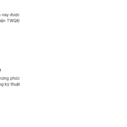
ến nay được
 viện TWQĐ
m
 chứng phức
g kỹ thuật