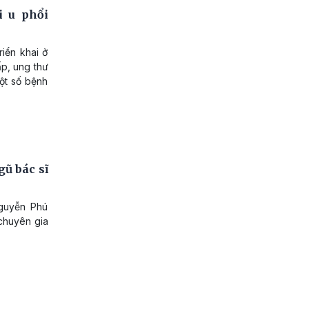
i u phổi
iển khai ở
p, ung thư
một số bệnh
ũ bác sĩ
Nguyễn Phú
 chuyên gia