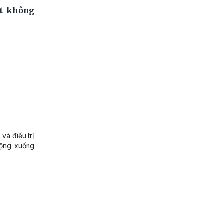
ết không
à điều trị
rộng xuống