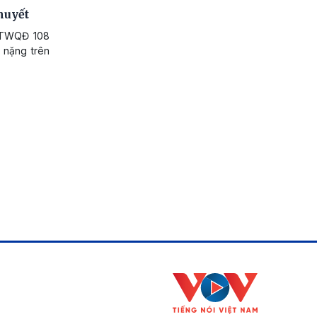
huyết
n TWQĐ 108
ọ nặng trên