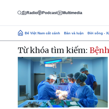
Nhảy đến nội dung
Radio
Podcast
Multimedia
Main navigation
Để Việt Nam cất cánh
Bàn và luận
Đời sống - X
Từ khóa tìm kiếm:
Bệnh