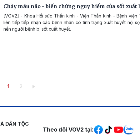
Chảy máu não - biến chứng nguy hiểm của sốt xuất 
[VOV2] - Khoa Hồi sức Thần kinh - Viện Thần kinh - Bệnh việ
liên tiếp tiếp nhận các bệnh nhân có tình trạng xuất huyết nội s
nền người bệnh bị sốt xuất huyết.
Trang hiện thời
Trang
1
2
Mạng xã hội
VÀ DÂN TỘC
Theo dõi VOV2 tại: