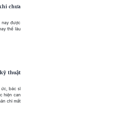
khi chưa
ện nay được
hay thế lâu
kỹ thuật
 ức, bác sĩ
ực hiện can
ân chỉ mất