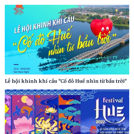
Lễ hội khinh khí cầu "Cố đô Huế nhìn từ bầu trời"