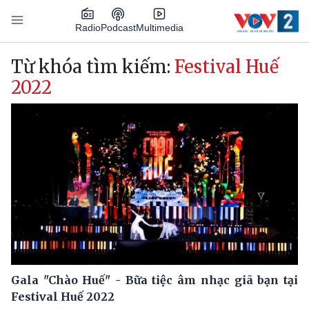
Nhảy đến nội dung
Podcast
Radio
Multimedia
Main navigation
Từ khóa tìm kiếm:
Festival Huế
2022
Gala "Chào Huế" - Bữa tiệc âm nhạc giã bạn tại
Festival Huế 2022