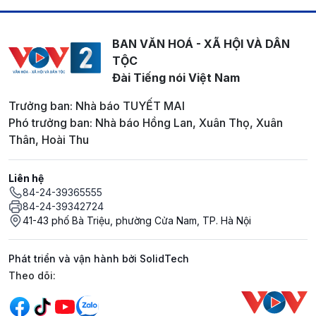
BAN VĂN HOÁ - XÃ HỘI VÀ DÂN
TỘC
Đài Tiếng nói Việt Nam
Trưởng ban: Nhà báo TUYẾT MAI
Phó trưởng ban: Nhà báo Hồng Lan, Xuân Thọ, Xuân
Thân, Hoài Thu
Liên hệ
84-24-39365555
84-24-39342724
41-43 phố Bà Triệu, phường Cửa Nam, TP. Hà Nội
Phát triển và vận hành bởi SolidTech
Mạng xã hội
Theo dõi: