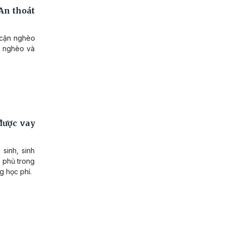
An thoát
 cận nghèo
t nghèo và
 được vay
sinh, sinh
h phủ trong
g học phí.