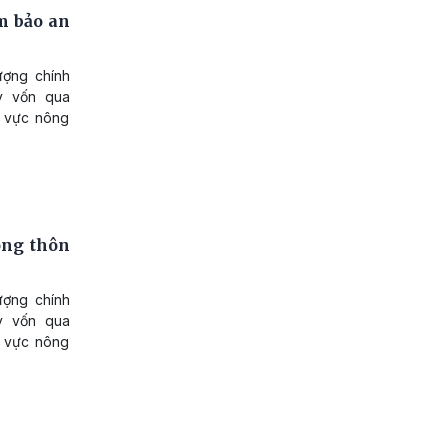
m bảo an
ượng chính
y vốn qua
u vực nông
ông thôn
ượng chính
y vốn qua
u vực nông