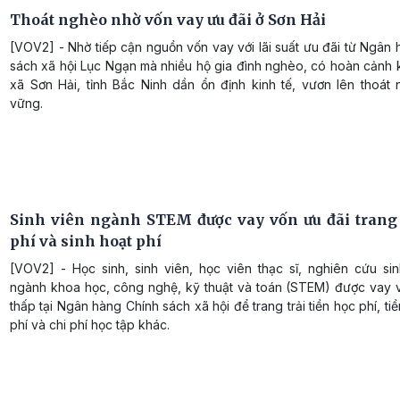
Thoát nghèo nhờ vốn vay ưu đãi ở Sơn Hải
[VOV2] - Nhờ tiếp cận nguồn vốn vay với lãi suất ưu đãi từ Ngân
sách xã hội Lục Ngạn mà nhiều hộ gia đình nghèo, có hoàn cảnh 
xã Sơn Hải, tỉnh Bắc Ninh dần ổn định kinh tế, vươn lên thoát
vững.
Sinh viên ngành STEM được vay vốn ưu đãi trang 
phí và sinh hoạt phí
[VOV2] - Học sinh, sinh viên, học viên thạc sĩ, nghiên cứu si
ngành khoa học, công nghệ, kỹ thuật và toán (STEM) được vay vố
thấp tại Ngân hàng Chính sách xã hội để trang trải tiền học phí, tiề
phí và chi phí học tập khác.