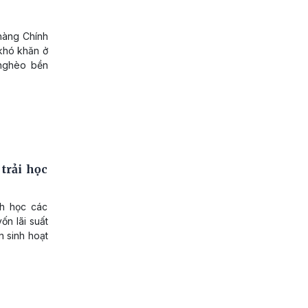
 hàng Chính
khó khăn ở
 nghèo bền
trải học
nh học các
n lãi suất
n sinh hoạt