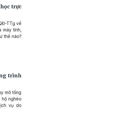
học trực
/QĐ-TTg về
 máy tính,
hư thế nào?
ng trình
quy mô tổng
% hộ nghèo
dịch vụ do