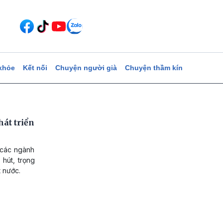
khỏe
Kết nối
Chuyện người già
Chuyện thầm kín
át triển
 các ngành
 hút, trọng
t nước.