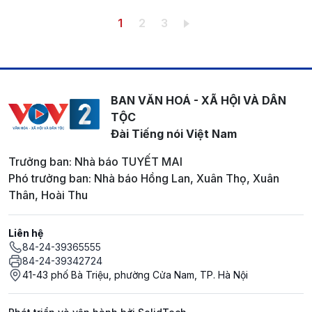
Pagination
Trang hiện thời
Trang
Trang
1
2
3
BAN VĂN HOÁ - XÃ HỘI VÀ DÂN
TỘC
Đài Tiếng nói Việt Nam
Trưởng ban: Nhà báo TUYẾT MAI
Phó trưởng ban: Nhà báo Hồng Lan, Xuân Thọ, Xuân
Thân, Hoài Thu
Liên hệ
84-24-39365555
84-24-39342724
41-43 phố Bà Triệu, phường Cửa Nam, TP. Hà Nội