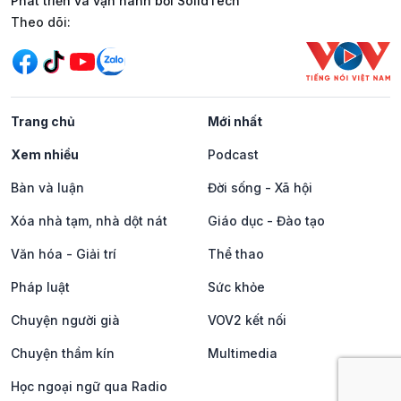
Phát triển và vận hành bởi SolidTech
Mạng xã hội
Theo dõi:
Trang chủ
Mới nhất
Xem nhiều
Podcast
Bàn và luận
Đời sống - Xã hội
Xóa nhà tạm, nhà dột nát
Giáo dục - Đào tạo
Văn hóa - Giải trí
Thể thao
Pháp luật
Sức khỏe
Chuyện người già
VOV2 kết nối
Chuyện thầm kín
Multimedia
Học ngoại ngữ qua Radio