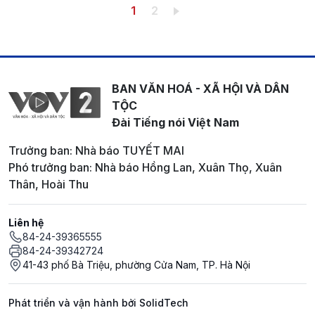
Pagination
Trang hiện thời
Trang
1
2
BAN VĂN HOÁ - XÃ HỘI VÀ DÂN
TỘC
Đài Tiếng nói Việt Nam
Trưởng ban: Nhà báo TUYẾT MAI
Phó trưởng ban: Nhà báo Hồng Lan, Xuân Thọ, Xuân
Thân, Hoài Thu
Liên hệ
84-24-39365555
84-24-39342724
41-43 phố Bà Triệu, phường Cửa Nam, TP. Hà Nội
Phát triển và vận hành bởi SolidTech