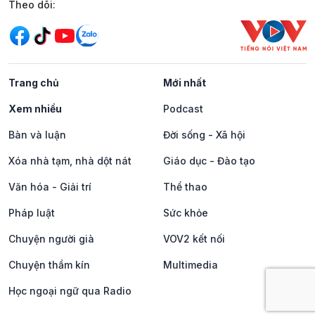
Mạng xã hội
Theo dõi:
Trang chủ
Mới nhất
Xem nhiều
Podcast
Bàn và luận
Đời sống - Xã hội
Xóa nhà tạm, nhà dột nát
Giáo dục - Đào tạo
Văn hóa - Giải trí
Thể thao
Pháp luật
Sức khỏe
Chuyện người già
VOV2 kết nối
Chuyện thầm kín
Multimedia
Học ngoại ngữ qua Radio