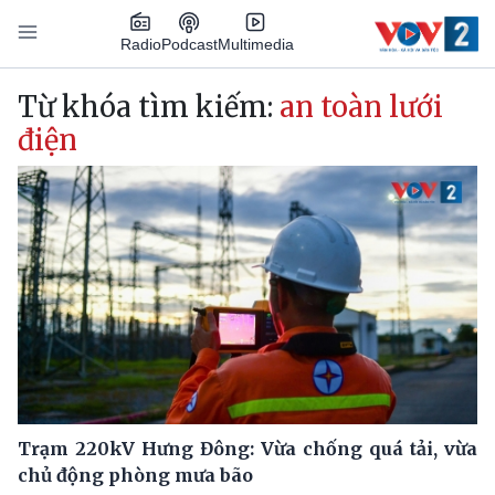
Nhảy đến nội dung
Podcast
Radio
Multimedia
Main navigation
Từ khóa tìm kiếm:
an toàn lưới
điện
Trạm 220kV Hưng Đông: Vừa chống quá tải, vừa
chủ động phòng mưa bão