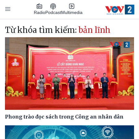
Nhảy đến nội dung
Podcast
Radio
Multimedia
Main navigation
Từ khóa tìm kiếm:
bản lĩnh
Phong trào đọc sách trong Công an nhân dân