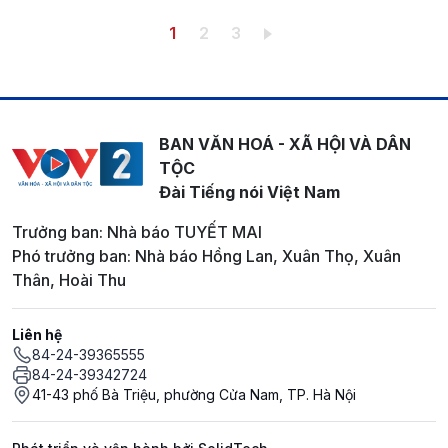
Pagination
Trang hiện thời
Trang
Trang
1
2
3
BAN VĂN HOÁ - XÃ HỘI VÀ DÂN
TỘC
Đài Tiếng nói Việt Nam
Trưởng ban: Nhà báo TUYẾT MAI
Phó trưởng ban: Nhà báo Hồng Lan, Xuân Thọ, Xuân
Thân, Hoài Thu
Liên hệ
84-24-39365555
84-24-39342724
41-43 phố Bà Triệu, phường Cửa Nam, TP. Hà Nội