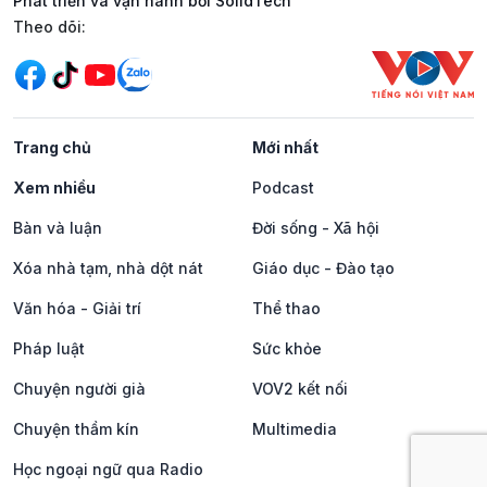
Phát triển và vận hành bởi SolidTech
Mạng xã hội
Theo dõi:
Trang chủ
Mới nhất
Xem nhiều
Podcast
Bàn và luận
Đời sống - Xã hội
Xóa nhà tạm, nhà dột nát
Giáo dục - Đào tạo
Văn hóa - Giải trí
Thể thao
Pháp luật
Sức khỏe
Chuyện người già
VOV2 kết nối
Chuyện thầm kín
Multimedia
Học ngoại ngữ qua Radio