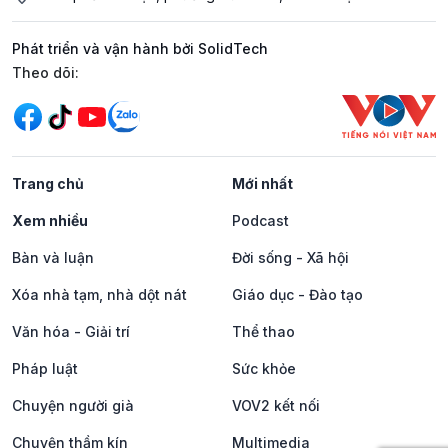
Phát triển và vận hành bởi SolidTech
Mạng xã hội
Theo dõi:
Trang chủ
Mới nhất
Xem nhiều
Podcast
Bàn và luận
Đời sống - Xã hội
Xóa nhà tạm, nhà dột nát
Giáo dục - Đào tạo
Văn hóa - Giải trí
Thể thao
Pháp luật
Sức khỏe
Chuyện người già
VOV2 kết nối
Chuyện thầm kín
Multimedia