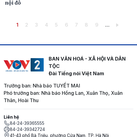
nội đô
Pagination
Trang hiện thời
Trang
Trang
Trang
Trang
Trang
Trang
Trang
Trang
1
2
3
4
5
6
7
8
9
…
BAN VĂN HOÁ - XÃ HỘI VÀ DÂN
TỘC
Đài Tiếng nói Việt Nam
Trưởng ban: Nhà báo TUYẾT MAI
Phó trưởng ban: Nhà báo Hồng Lan, Xuân Thọ, Xuân
Thân, Hoài Thu
Liên hệ
84-24-39365555
84-24-39342724
41-43 phố Bà Triệu, phường Cửa Nam, TP. Hà Nội