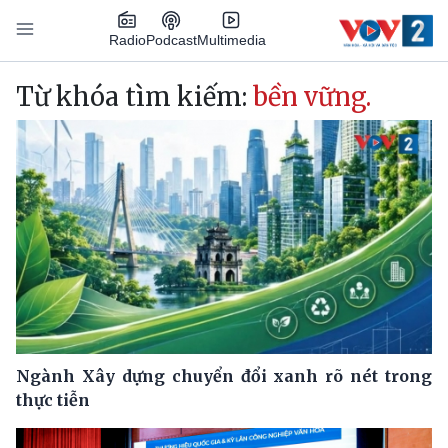
Nhảy đến nội dung
Podcast
Radio
Multimedia
Main navigation
Từ khóa tìm kiếm:
bền vững.
Ngành Xây dựng chuyển đổi xanh rõ nét trong
thực tiễn