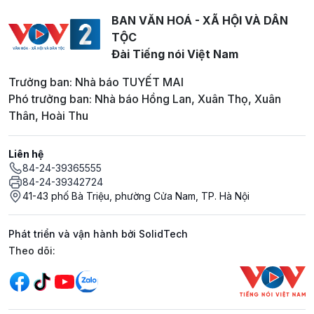
BAN VĂN HOÁ - XÃ HỘI VÀ DÂN
TỘC
Đài Tiếng nói Việt Nam
Trưởng ban: Nhà báo TUYẾT MAI
Phó trưởng ban: Nhà báo Hồng Lan, Xuân Thọ, Xuân
Thân, Hoài Thu
Liên hệ
84-24-39365555
84-24-39342724
41-43 phố Bà Triệu, phường Cửa Nam, TP. Hà Nội
Phát triển và vận hành bởi SolidTech
Mạng xã hội
Theo dõi: