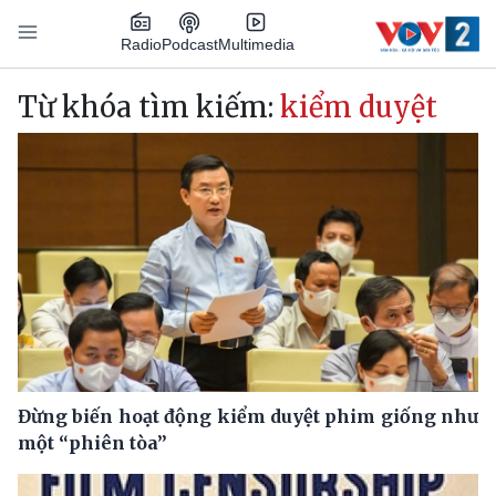
Nhảy đến nội dung
Podcast
Radio
Multimedia
Main navigation
Từ khóa tìm kiếm:
kiểm duyệt
Đừng biến hoạt động kiểm duyệt phim giống như
một “phiên tòa”