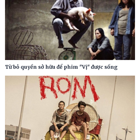
Từ bỏ quyền sở hữu để phim "Vị" được sống