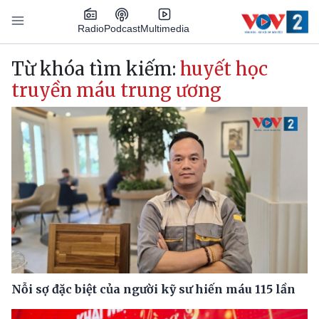
Nhảy đến nội dung
Podcast
Radio
Multimedia
Main navigation
Từ khóa tìm kiếm:
huyết học
truyền máu trung ương
Nỗi sợ đặc biệt của người kỹ sư hiến máu 115 lần