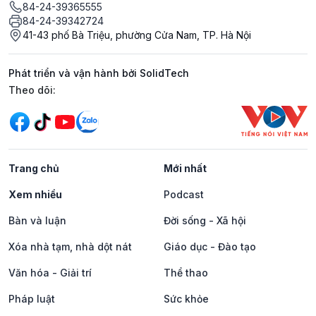
84-24-39365555
84-24-39342724
41-43 phố Bà Triệu, phường Cửa Nam, TP. Hà Nội
Phát triển và vận hành bởi SolidTech
Mạng xã hội
Theo dõi:
Trang chủ
Mới nhất
Xem nhiều
Podcast
Bàn và luận
Đời sống - Xã hội
Xóa nhà tạm, nhà dột nát
Giáo dục - Đào tạo
Văn hóa - Giải trí
Thể thao
Pháp luật
Sức khỏe