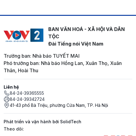
BAN VĂN HOÁ - XÃ HỘI VÀ DÂN
TỘC
Đài Tiếng nói Việt Nam
Trưởng ban: Nhà báo TUYẾT MAI
Phó trưởng ban: Nhà báo Hồng Lan, Xuân Thọ, Xuân
Thân, Hoài Thu
Liên hệ
84-24-39365555
84-24-39342724
41-43 phố Bà Triệu, phường Cửa Nam, TP. Hà Nội
Phát triển và vận hành bởi SolidTech
Mạng xã hội
Theo dõi: