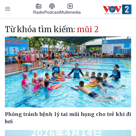
Nhảy đến nội dung
Podcast
Radio
Multimedia
Main navigation
Từ khóa tìm kiếm:
mũi 2
Phòng tránh bệnh lý tai mũi họng cho trẻ khi đi
bơi