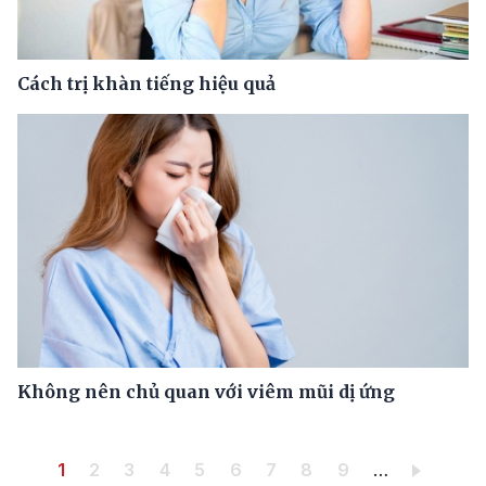
Cách trị khàn tiếng hiệu quả
Không nên chủ quan với viêm mũi dị ứng
Pagination
Trang hiện thời
Trang
Trang
Trang
Trang
Trang
Trang
Trang
Trang
1
2
3
4
5
6
7
8
9
…