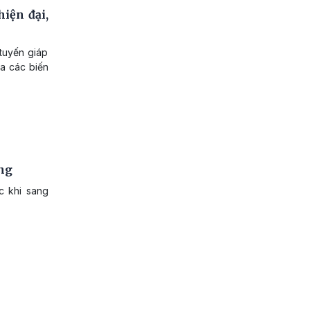
iện đại,
tuyến giáp
đa các biến
ởng
c khi sang