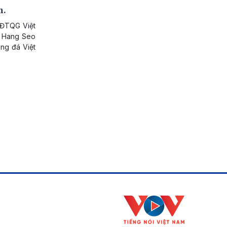
m.
 ĐTQG Việt
k Hang Seo
ng đá Việt