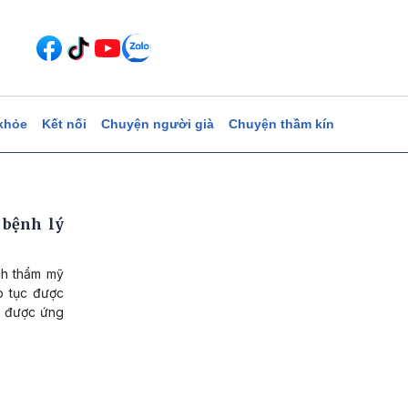
khỏe
Kết nối
Chuyện người già
Chuyện thầm kín
 bệnh lý
nh thẩm mỹ
ếp tục được
g được ứng