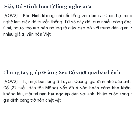
Giấy Dó - tinh hoa từ làng nghề xưa
[VOV2] - Bắc Ninh không chỉ nổi tiếng với dân ca Quan họ mà c
nghề làm giấy dó truyền thống. Từ vỏ cây dó, qua nhiều công đo
tỉ mỉ, người thợ tạo nên những tờ giấy gắn bó với tranh dân gian,
nhiều giá trị văn hóa Việt.
Chung tay giúp Giàng Seo Cố vượt qua bạo bệnh
[VOV2] - Tại một bản làng ở Tuyên Quang, gia đình nhỏ của anh
Cố (27 tuổi, dân tộc Mông) vốn đã ở vào hoàn cảnh khó khăn
không lâu, một tai nạn bất ngờ ập đến với anh, khiến cuộc sống
gia đình càng trở nên chật vật.