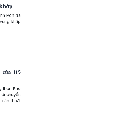
 khớp
anh Pôn đã
 vùng khớp
 của 115
g thôn Kho
n di chuyển
i dân thoát