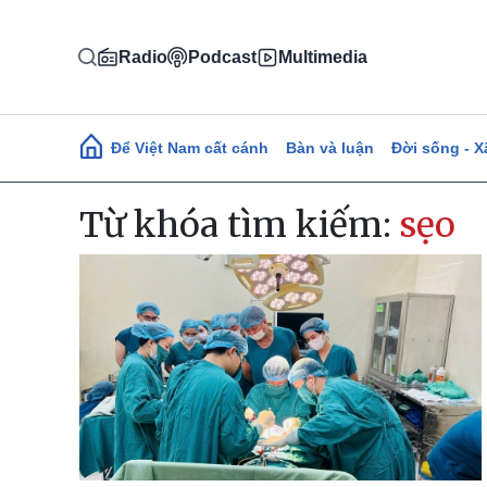
Nhảy đến nội dung
Radio
Podcast
Multimedia
Main navigation
Để Việt Nam cất cánh
Bàn và luận
Đời sống - X
Từ khóa tìm kiếm:
sẹo