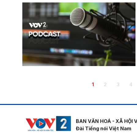
Pagination
Trang hiện thời
Trang
Trang
Tr
1
2
3
4
BAN VĂN HOÁ - XÃ HỘI 
Đài Tiếng nói Việt Nam