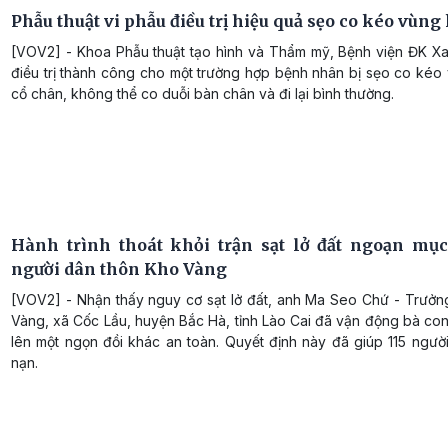
Phẫu thuật vi phẫu điều trị hiệu quả sẹo co kéo vùng
[VOV2] - Khoa Phẫu thuật tạo hình và Thẩm mỹ, Bệnh viện ĐK X
điều trị thành công cho một trường hợp bệnh nhân bị sẹo co kéo
cổ chân, không thể co duỗi bàn chân và đi lại bình thường.
Hành trình thoát khỏi trận sạt lở đất ngoạn mục
người dân thôn Kho Vàng
[VOV2] - Nhận thấy nguy cơ sạt lở đất, anh Ma Seo Chứ - Trưởn
Vàng, xã Cốc Lầu, huyện Bắc Hà, tỉnh Lào Cai đã vận động bà co
lên một ngọn đồi khác an toàn. Quyết định này đã giúp 115 ngườ
nạn.