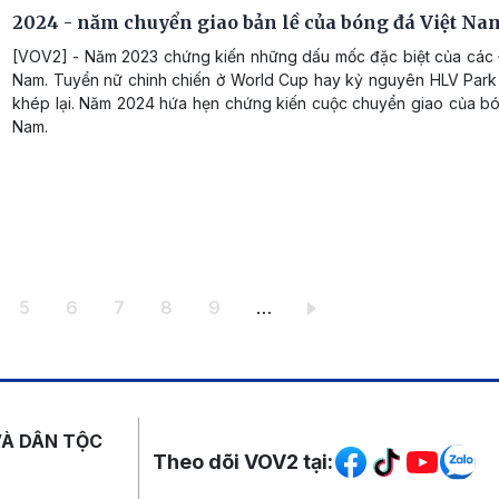
2024 - năm chuyển giao bản lề của bóng đá Việt Na
[VOV2] - Năm 2023 chứng kiến những dấu mốc đặc biệt của các
Nam. Tuyển nữ chinh chiến ở World Cup hay kỷ nguyên HLV Par
khép lại. Năm 2024 hứa hẹn chứng kiến cuộc chuyển giao của bó
Nam.
ang
Trang
Trang
Trang
Trang
Trang
5
6
7
8
9
…
Mạng xã hội
VÀ DÂN TỘC
Theo dõi VOV2 tại: