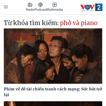
Nhảy đến nội dung
Podcast
Radio
Multimedia
Main navigation
Từ khóa tìm kiếm:
phở và piano
Phim về đề tài chiến tranh cách mạng: Sức hút trở
lại