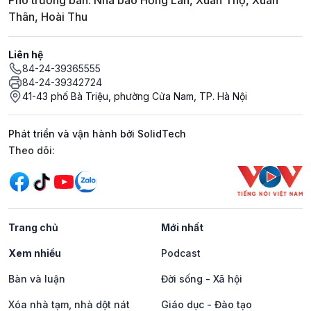
Phó trưởng ban: Nhà báo Hồng Lan, Xuân Thọ, Xuân
Thân, Hoài Thu
Liên hệ
84-24-39365555
84-24-39342724
41-43 phố Bà Triệu, phường Cửa Nam, TP. Hà Nội
Phát triển và vận hành bởi SolidTech
Mạng xã hội
Theo dõi:
Trang chủ
Mới nhất
Xem nhiều
Podcast
Bàn và luận
Đời sống - Xã hội
Xóa nhà tạm, nhà dột nát
Giáo dục - Đào tạo