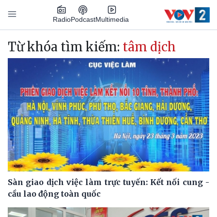
Nhảy đến nội dung
Podcast
Radio
Multimedia
Main navigation
Từ khóa tìm kiếm:
tâm dịch
Sàn giao dịch việc làm trực tuyến: Kết nối cung -
cầu lao động toàn quốc