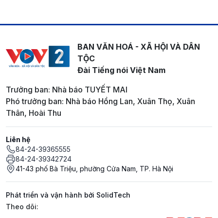
BAN VĂN HOÁ - XÃ HỘI VÀ DÂN
TỘC
Đài Tiếng nói Việt Nam
Trưởng ban: Nhà báo TUYẾT MAI
Phó trưởng ban: Nhà báo Hồng Lan, Xuân Thọ, Xuân
Thân, Hoài Thu
Liên hệ
84-24-39365555
84-24-39342724
41-43 phố Bà Triệu, phường Cửa Nam, TP. Hà Nội
Phát triển và vận hành bởi SolidTech
Mạng xã hội
Theo dõi: