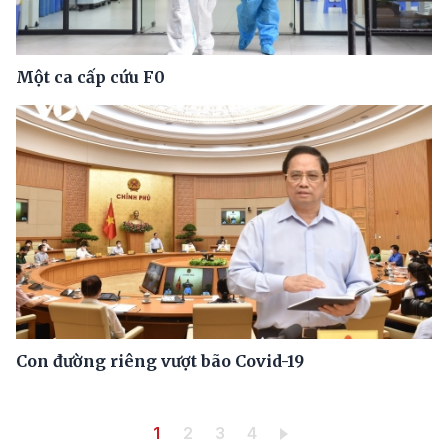
Một ca cấp cứu F0
Con đường riêng vượt bão Covid-19
Pagination
Trang hiện thời
Trang
Trang
Trang
1
2
3
4