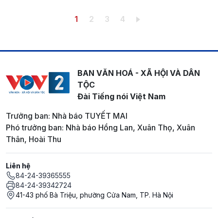
Pagination
Trang hiện thời
Trang
Trang
Trang
1
2
3
4
BAN VĂN HOÁ - XÃ HỘI VÀ DÂN
TỘC
Đài Tiếng nói Việt Nam
Trưởng ban: Nhà báo TUYẾT MAI
Phó trưởng ban: Nhà báo Hồng Lan, Xuân Thọ, Xuân
Thân, Hoài Thu
Liên hệ
84-24-39365555
84-24-39342724
41-43 phố Bà Triệu, phường Cửa Nam, TP. Hà Nội