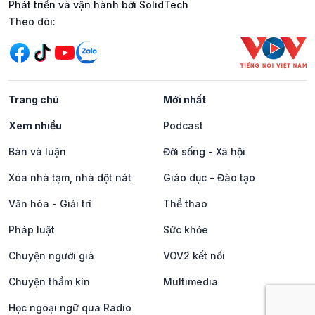
Phát triển và vận hành bởi SolidTech
Mạng xã hội
Theo dõi:
Trang chủ
Mới nhất
Xem nhiều
Podcast
Bàn và luận
Đời sống - Xã hội
Xóa nhà tạm, nhà dột nát
Giáo dục - Đào tạo
Văn hóa - Giải trí
Thể thao
Pháp luật
Sức khỏe
Chuyện người già
VOV2 kết nối
Chuyện thầm kín
Multimedia
Học ngoại ngữ qua Radio