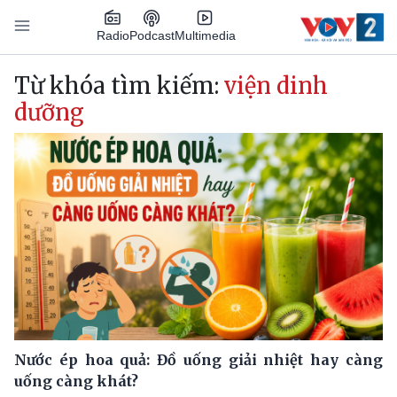
Nhảy đến nội dung
Podcast
Radio
Multimedia
Main navigation
Từ khóa tìm kiếm:
viện dinh
dưỡng
Nước ép hoa quả: Đồ uống giải nhiệt hay càng
uống càng khát?