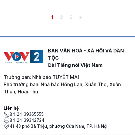
Pagination
Trang hiện thời
Trang
Trang
1
2
3
BAN VĂN HOÁ - XÃ HỘI VÀ DÂN
TỘC
Đài Tiếng nói Việt Nam
Trưởng ban: Nhà báo TUYẾT MAI
Phó trưởng ban: Nhà báo Hồng Lan, Xuân Thọ, Xuân
Thân, Hoài Thu
Liên hệ
84-24-39365555
84-24-39342724
41-43 phố Bà Triệu, phường Cửa Nam, TP. Hà Nội