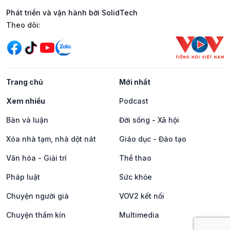
Phát triển và vận hành bởi SolidTech
Mạng xã hội
Theo dõi:
Trang chủ
Mới nhất
Xem nhiều
Podcast
Bàn và luận
Đời sống - Xã hội
Xóa nhà tạm, nhà dột nát
Giáo dục - Đào tạo
Văn hóa - Giải trí
Thể thao
Pháp luật
Sức khỏe
Chuyện người già
VOV2 kết nối
Chuyện thầm kín
Multimedia