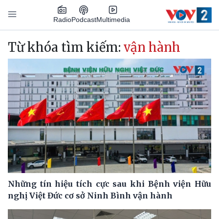
Nhảy đến nội dung
Podcast
Radio
Multimedia
Main navigation
Từ khóa tìm kiếm:
vận hành
Những tín hiệu tích cực sau khi Bệnh viện Hữu
nghị Việt Đức cơ sở Ninh Bình vận hành