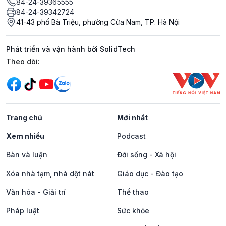
84-24-39365555
84-24-39342724
41-43 phố Bà Triệu, phường Cửa Nam, TP. Hà Nội
Phát triển và vận hành bởi SolidTech
Mạng xã hội
Theo dõi:
Trang chủ
Mới nhất
Xem nhiều
Podcast
Bàn và luận
Đời sống - Xã hội
Xóa nhà tạm, nhà dột nát
Giáo dục - Đào tạo
Văn hóa - Giải trí
Thể thao
Pháp luật
Sức khỏe