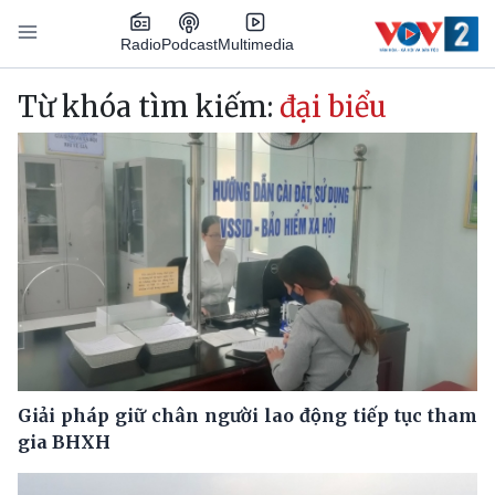
Nhảy đến nội dung
Podcast
Radio
Multimedia
Main navigation
Từ khóa tìm kiếm:
đại biểu
Giải pháp giữ chân người lao động tiếp tục tham
gia BHXH