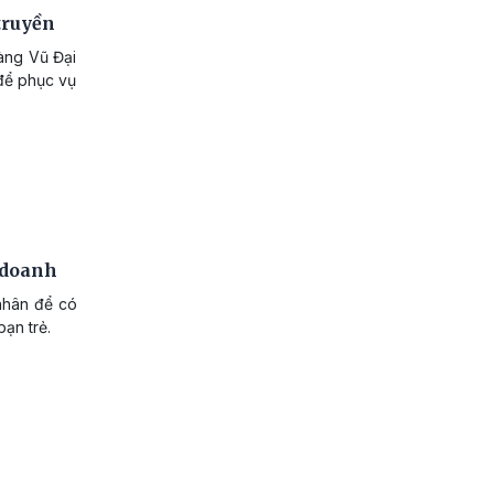
truyền
làng Vũ Đại
 để phục vụ
 doanh
nhân để có
ạn trẻ.