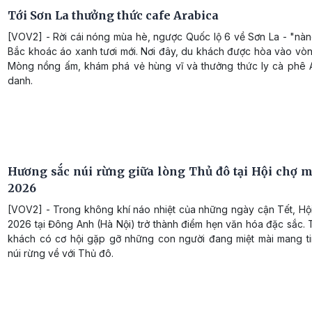
Tới Sơn La thưởng thức cafe Arabica
[VOV2] - Rời cái nóng mùa hè, ngược Quốc lộ 6 về Sơn La - "nàn
Bắc khoác áo xanh tươi mới. Nơi đây, du khách được hòa vào vò
Mòng nồng ấm, khám phá vẻ hùng vĩ và thưởng thức ly cà phê A
danh.
Hương sắc núi rừng giữa lòng Thủ đô tại Hội chợ 
2026
[VOV2] - Trong không khí náo nhiệt của những ngày cận Tết, Hộ
2026 tại Đông Anh (Hà Nội) trở thành điểm hẹn văn hóa đặc sắc. 
khách có cơ hội gặp gỡ những con người đang miệt mài mang ti
núi rừng về với Thủ đô.