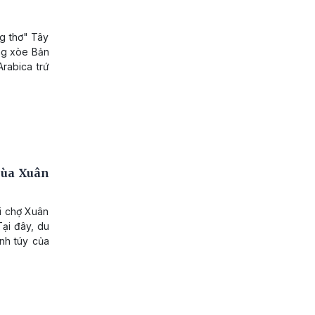
g thơ" Tây
ng xòe Bản
rabica trứ
mùa Xuân
i chợ Xuân
Tại đây, du
nh túy của