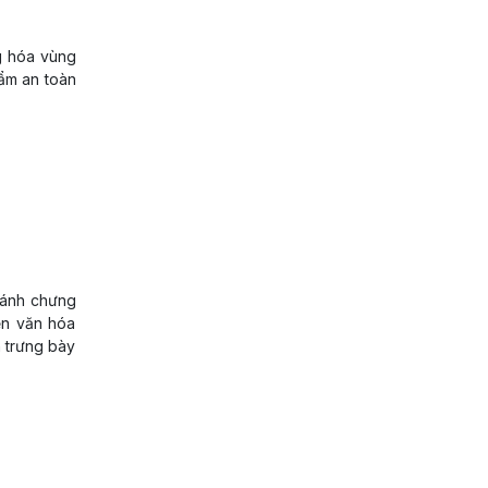
g hóa vùng
hẩm an toàn
bánh chưng
ện văn hóa
n trưng bày