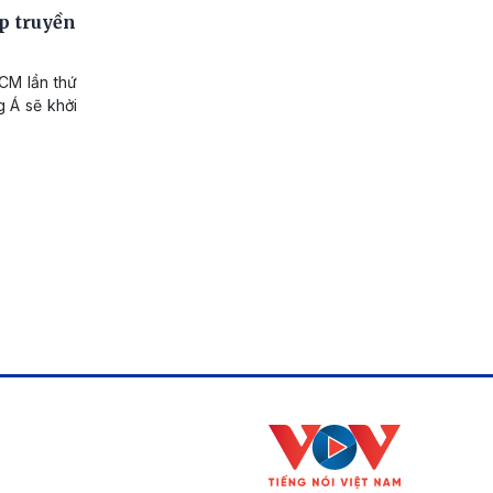
p truyền
CM lần thứ
g Á sẽ khởi