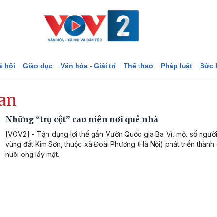
ã hội
Giáo dục
Văn hóa - Giải trí
Thể thao
Pháp luật
Sức 
san
Những “trụ cột” cao niên nơi quê nhà
[VOV2] - Tận dụng lợi thế gần Vườn Quốc gia Ba Vì, một số người
vùng đất Kim Sơn, thuộc xã Đoài Phương (Hà Nội) phát triển thàn
nuôi ong lấy mật.