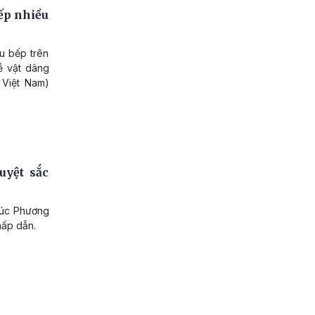
ếp nhiều
u bếp trên
ễ vật dâng
 Việt Nam)
uyệt sắc
 Cúc Phương
hấp dẫn.