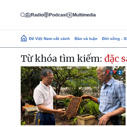
Nhảy đến nội dung
Radio
Podcast
Multimedia
Main navigation
Để Việt Nam cất cánh
Bàn và luận
Đời sống - X
Từ khóa tìm kiếm:
đặc 