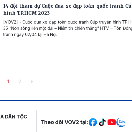
14 đội tham dự Cuộc đua xe đạp toàn quốc tranh Cú
hình TP.HCM 2023
[VOV2] - Cuộc đua xe đạp toàn quốc tranh Cúp truyền hình TP.H
35 “Non sông liền một dải – Niềm tin chiến thắng” HTV – Tôn Đôn
tranh ngày 02/04 tại Hà Nội.
Trang hiện thời
Trang
1
2
Mạng xã hội
VÀ DÂN TỘC
Theo dõi VOV2 tại: