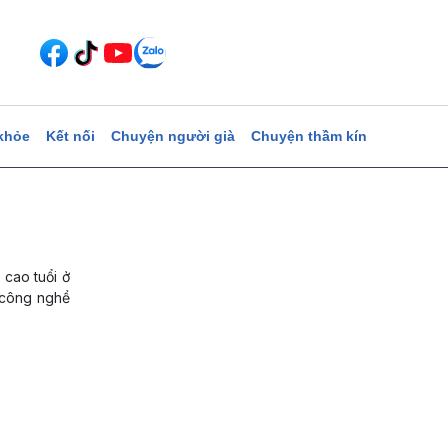
khỏe
Kết nối
Chuyện người già
Chuyện thầm kín
 cao tuổi ở
h công nghề