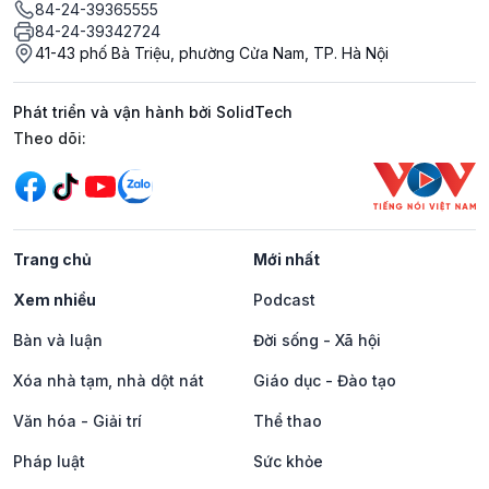
84-24-39365555
84-24-39342724
41-43 phố Bà Triệu, phường Cửa Nam, TP. Hà Nội
Phát triển và vận hành bởi SolidTech
Mạng xã hội
Theo dõi:
Trang chủ
Mới nhất
Xem nhiều
Podcast
Bàn và luận
Đời sống - Xã hội
Xóa nhà tạm, nhà dột nát
Giáo dục - Đào tạo
Văn hóa - Giải trí
Thể thao
Pháp luật
Sức khỏe