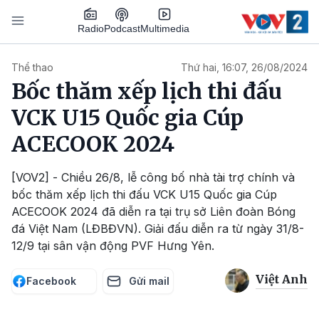
Nhảy đến nội dung
Podcast
Radio
Multimedia
Main navigation
Thể thao
Thứ hai, 16:07, 26/08/2024
Bốc thăm xếp lịch thi đấu
VCK U15 Quốc gia Cúp
ACECOOK 2024
[VOV2] - Chiều 26/8, lễ công bố nhà tài trợ chính và
bốc thăm xếp lịch thi đấu VCK U15 Quốc gia Cúp
ACECOOK 2024 đã diễn ra tại trụ sở Liên đoàn Bóng
đá Việt Nam (LĐBĐVN). Giải đấu diễn ra từ ngày 31/8-
12/9 tại sân vận động PVF Hưng Yên.
Việt Anh
Facebook
Gửi mail