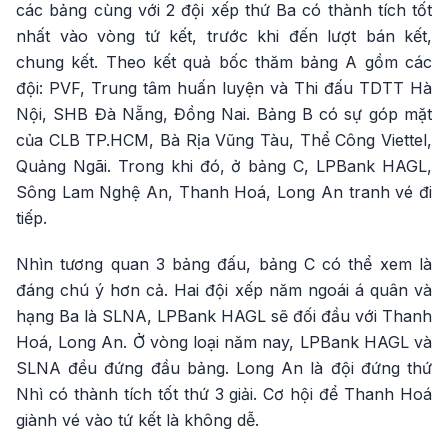
các bảng cùng với 2 đội xếp thứ Ba có thành tích tốt
nhất vào vòng tứ kết, trước khi đến lượt bán kết,
chung kết. Theo kết quả bốc thăm bảng A gồm các
đội: PVF, Trung tâm huấn luyện và Thi đấu TDTT Hà
Nội, SHB Đà Nẵng, Đồng Nai. Bảng B có sự góp mặt
của CLB TP.HCM, Bà Rịa Vũng Tàu, Thể Công Viettel,
Quảng Ngãi. Trong khi đó, ở bảng C, LPBank HAGL,
Sông Lam Nghệ An, Thanh Hoá, Long An tranh vé đi
tiếp.
Nhìn tương quan 3 bảng đấu, bảng C có thể xem là
đáng chú ý hơn cả. Hai đội xếp năm ngoái á quân và
hạng Ba là SLNA, LPBank HAGL sẽ đối đầu với Thanh
Hoá, Long An. Ở vòng loại năm nay, LPBank HAGL và
SLNA đều đứng đầu bảng. Long An là đội đứng thứ
Nhì có thành tích tốt thứ 3 giải. Cơ hội để Thanh Hoá
giành vé vào tứ kết là không dễ.