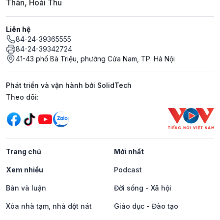
Thân, Hoài Thu
Liên hệ
84-24-39365555
84-24-39342724
41-43 phố Bà Triệu, phường Cửa Nam, TP. Hà Nội
Phát triển và vận hành bởi SolidTech
Mạng xã hội
Theo dõi:
Trang chủ
Mới nhất
Xem nhiều
Podcast
Bàn và luận
Đời sống - Xã hội
Xóa nhà tạm, nhà dột nát
Giáo dục - Đào tạo