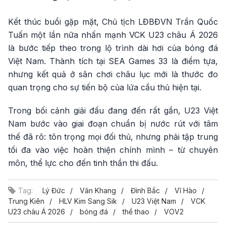
Kết thúc buổi gặp mặt, Chủ tịch LĐBĐVN Trần Quốc
Tuấn một lần nữa nhấn mạnh VCK U23 châu Á 2026
là bước tiếp theo trong lộ trình dài hơi của bóng đá
Việt Nam. Thành tích tại SEA Games 33 là điểm tựa,
nhưng kết quả ở sân chơi châu lục mới là thước đo
quan trọng cho sự tiến bộ của lứa cầu thủ hiện tại.
Trong bối cảnh giải đấu đang đến rất gần, U23 Việt
Nam bước vào giai đoạn chuẩn bị nước rút với tâm
thế đã rõ: tôn trọng mọi đối thủ, nhưng phải tập trung
tối đa vào việc hoàn thiện chính mình – từ chuyên
môn, thể lực cho đến tinh thần thi đấu.
Tag:
Lý Đức
Văn Khang
Đình Bắc
Vĩ Hào
Trung Kiên
HLV Kim Sang Sik
U23 Việt Nam
VCK
U23 châu Á 2026
bóng đá
thể thao
VOV2