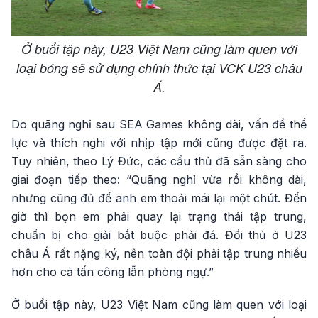
Ở buổi tập này, U23 Việt Nam cũng làm quen với
loại bóng sẽ sử dụng chính thức tại VCK U23 châu
Á.
Do quãng nghỉ sau SEA Games không dài, vấn đề thể
lực và thích nghi với nhịp tập mới cũng được đặt ra.
Tuy nhiên, theo Lý Đức, các cầu thủ đã sẵn sàng cho
giai đoạn tiếp theo: “Quãng nghỉ vừa rồi không dài,
nhưng cũng đủ để anh em thoải mái lại một chút. Đến
giờ thì bọn em phải quay lại trạng thái tập trung,
chuẩn bị cho giải bắt buộc phải đá. Đối thủ ở U23
châu Á rất nặng ký, nên toàn đội phải tập trung nhiều
hơn cho cả tấn công lẫn phòng ngự.”
Ở buổi tập này, U23 Việt Nam cũng làm quen với loại