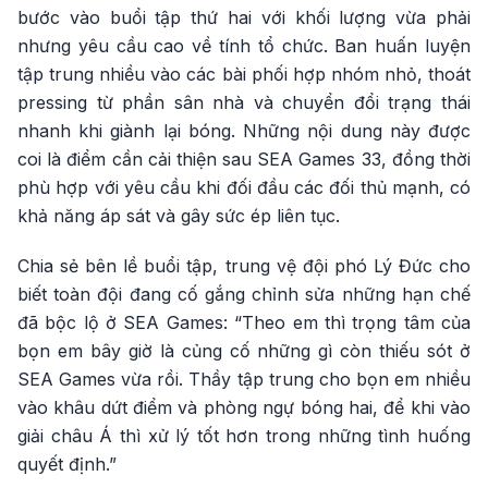
bước vào buổi tập thứ hai với khối lượng vừa phải
nhưng yêu cầu cao về tính tổ chức. Ban huấn luyện
tập trung nhiều vào các bài phối hợp nhóm nhỏ, thoát
pressing từ phần sân nhà và chuyển đổi trạng thái
nhanh khi giành lại bóng. Những nội dung này được
coi là điểm cần cải thiện sau SEA Games 33, đồng thời
phù hợp với yêu cầu khi đối đầu các đối thủ mạnh, có
khả năng áp sát và gây sức ép liên tục.
Chia sẻ bên lề buổi tập, trung vệ đội phó Lý Đức cho
biết toàn đội đang cố gắng chỉnh sửa những hạn chế
đã bộc lộ ở SEA Games: “Theo em thì trọng tâm của
bọn em bây giờ là củng cố những gì còn thiếu sót ở
SEA Games vừa rồi. Thầy tập trung cho bọn em nhiều
vào khâu dứt điểm và phòng ngự bóng hai, để khi vào
giải châu Á thì xử lý tốt hơn trong những tình huống
quyết định.”