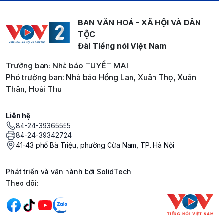
BAN VĂN HOÁ - XÃ HỘI VÀ DÂN
TỘC
Đài Tiếng nói Việt Nam
Trưởng ban: Nhà báo TUYẾT MAI
Phó trưởng ban: Nhà báo Hồng Lan, Xuân Thọ, Xuân
Thân, Hoài Thu
Liên hệ
84-24-39365555
84-24-39342724
41-43 phố Bà Triệu, phường Cửa Nam, TP. Hà Nội
Phát triển và vận hành bởi SolidTech
Mạng xã hội
Theo dõi: