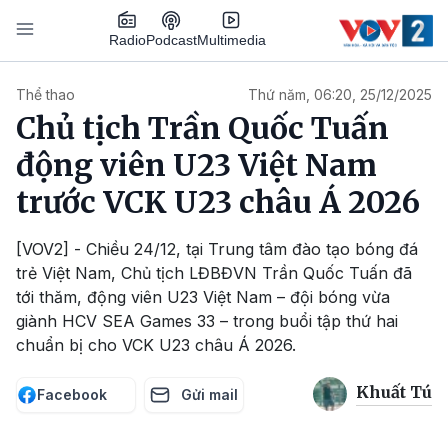
Nhảy đến nội dung
Podcast
Radio
Multimedia
Main navigation
Thể thao
Thứ năm, 06:20, 25/12/2025
Chủ tịch Trần Quốc Tuấn
động viên U23 Việt Nam
trước VCK U23 châu Á 2026
[VOV2] - Chiều 24/12, tại Trung tâm đào tạo bóng đá
trẻ Việt Nam, Chủ tịch LĐBĐVN Trần Quốc Tuấn đã
tới thăm, động viên U23 Việt Nam – đội bóng vừa
giành HCV SEA Games 33 – trong buổi tập thứ hai
chuẩn bị cho VCK U23 châu Á 2026.
Khuất Tú
Facebook
Gửi mail