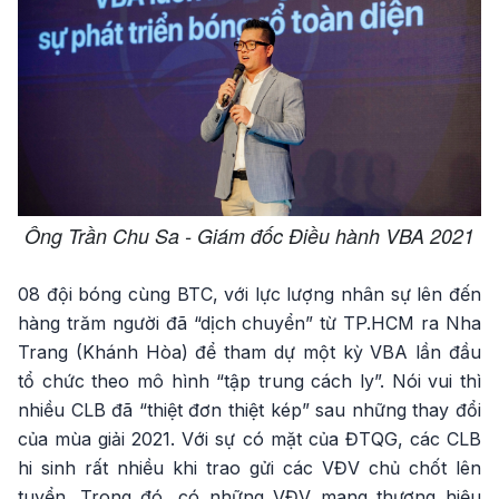
Ông Trần Chu Sa - Giám đốc Điều hành VBA 2021
08 đội bóng cùng BTC, với lực lượng nhân sự lên đến
hàng trăm người đã “dịch chuyển” từ TP.HCM ra Nha
Trang (Khánh Hòa) để tham dự một kỳ VBA lần đầu
tổ chức theo mô hình “tập trung cách ly”. Nói vui thì
nhiều CLB đã “thiệt đơn thiệt kép” sau những thay đổi
của mùa giải 2021. Với sự có mặt của ĐTQG, các CLB
hi sinh rất nhiều khi trao gửi các VĐV chủ chốt lên
tuyển. Trong đó, có những VĐV mang thương hiệu