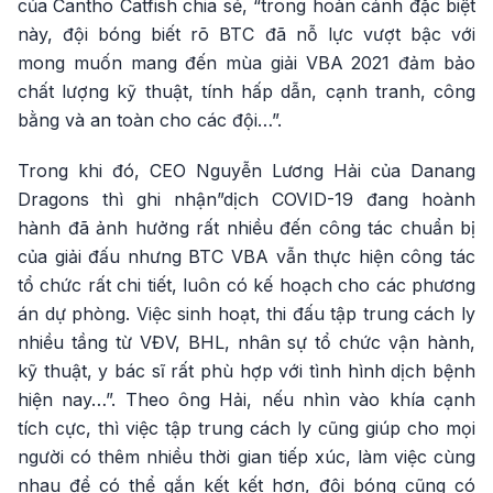
của Cantho Catfish chia sẻ, “trong hoàn cảnh đặc biệt
này, đội bóng biết rõ BTC đã nỗ lực vượt bậc với
mong muốn mang đến mùa giải VBA 2021 đảm bảo
chất lượng kỹ thuật, tính hấp dẫn, cạnh tranh, công
bằng và an toàn cho các đội…”.
Trong khi đó, CEO Nguyễn Lương Hải của Danang
Dragons thì ghi nhận”dịch COVID-19 đang hoành
hành đã ảnh hưởng rất nhiều đến công tác chuẩn bị
của giải đấu nhưng BTC VBA vẫn thực hiện công tác
tổ chức rất chi tiết, luôn có kế hoạch cho các phương
án dự phòng. Việc sinh hoạt, thi đấu tập trung cách ly
nhiều tầng từ VĐV, BHL, nhân sự tổ chức vận hành,
kỹ thuật, y bác sĩ rất phù hợp với tình hình dịch bệnh
hiện nay…”. Theo ông Hải, nếu nhìn vào khía cạnh
tích cực, thì việc tập trung cách ly cũng giúp cho mọi
người có thêm nhiều thời gian tiếp xúc, làm việc cùng
nhau để có thể gắn kết kết hơn, đội bóng cũng có