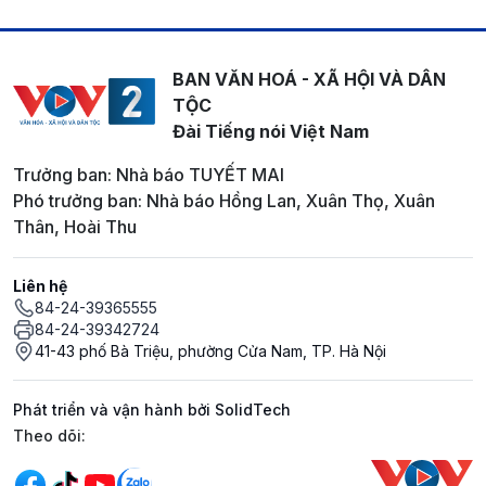
BAN VĂN HOÁ - XÃ HỘI VÀ DÂN
TỘC
Đài Tiếng nói Việt Nam
Trưởng ban: Nhà báo TUYẾT MAI
Phó trưởng ban: Nhà báo Hồng Lan, Xuân Thọ, Xuân
Thân, Hoài Thu
Liên hệ
84-24-39365555
84-24-39342724
41-43 phố Bà Triệu, phường Cửa Nam, TP. Hà Nội
Phát triển và vận hành bởi SolidTech
Mạng xã hội
Theo dõi: