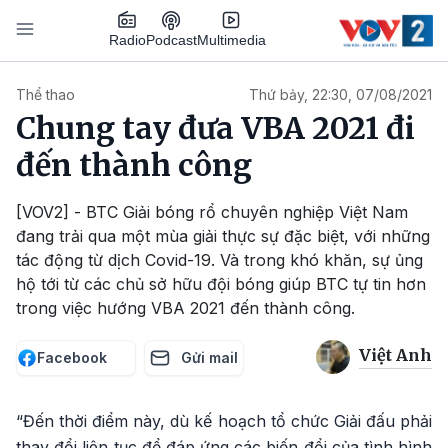
Nhảy đến nội dung
Podcast
Radio
Multimedia
Main navigation
Thể thao
Thứ bảy, 22:30, 07/08/2021
Chung tay đưa VBA 2021 đi
đến thành công
[VOV2] - BTC Giải bóng rổ chuyên nghiệp Việt Nam
đang trải qua một mùa giải thực sự đặc biệt, với những
tác động từ dịch Covid-19. Và trong khó khăn, sự ủng
hộ tới từ các chủ sở hữu đội bóng giúp BTC tự tin hơn
trong việc hướng VBA 2021 đến thành công.
Việt Anh
Facebook
Gửi mail
“Đến thời điểm này, dù kế hoạch tổ chức Giải đấu phải
thay đổi liên tục để đáp ứng các biến đổi của tình hình