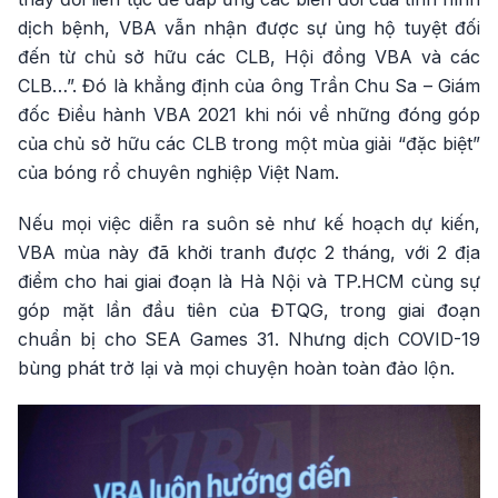
dịch bệnh, VBA vẫn nhận được sự ủng hộ tuyệt đối
đến từ chủ sở hữu các CLB, Hội đồng VBA và các
CLB…”. Đó là khẳng định của ông Trần Chu Sa – Giám
đốc Điều hành VBA 2021 khi nói về những đóng góp
của chủ sở hữu các CLB trong một mùa giải “đặc biệt”
của bóng rổ chuyên nghiệp Việt Nam.
Nếu mọi việc diễn ra suôn sẻ như kế hoạch dự kiến,
VBA mùa này đã khởi tranh được 2 tháng, với 2 địa
điểm cho hai giai đoạn là Hà Nội và TP.HCM cùng sự
góp mặt lần đầu tiên của ĐTQG, trong giai đoạn
chuẩn bị cho SEA Games 31. Nhưng dịch COVID-19
bùng phát trở lại và mọi chuyện hoàn toàn đảo lộn.