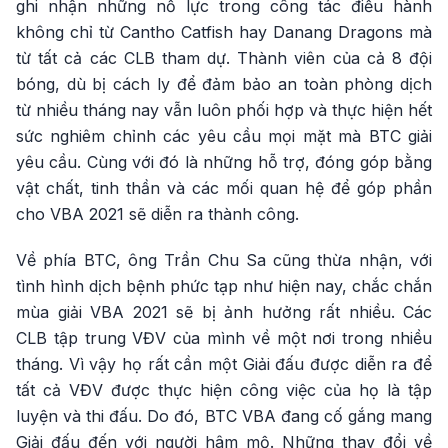
ghi nhận những nỗ lực trong công tác điều hành
không chỉ từ Cantho Catfish hay Danang Dragons mà
từ tất cả các CLB tham dự. Thành viên của cả 8 đội
bóng, dù bị cách ly để đảm bảo an toàn phòng dịch
từ nhiều tháng nay vẫn luôn phối hợp và thực hiện hết
sức nghiêm chỉnh các yêu cầu mọi mặt mà BTC giải
yêu cầu. Cùng với đó là những hỗ trợ, đóng góp bằng
vật chất, tinh thần và các mối quan hệ để góp phần
cho VBA 2021 sẽ diễn ra thành công.
Về phía BTC, ông Trần Chu Sa cũng thừa nhận, với
tình hình dịch bệnh phức tạp như hiện nay, chắc chắn
mùa giải VBA 2021 sẽ bị ảnh hưởng rất nhiều. Các
CLB tập trung VĐV của mình về một nơi trong nhiều
tháng. Vì vậy họ rất cần một Giải đấu được diễn ra để
tất cả VĐV được thực hiện công việc của họ là tập
luyện và thi đấu. Do đó, BTC VBA đang cố gắng mang
Giải đấu đến với người hâm mộ. Những thay đổi về