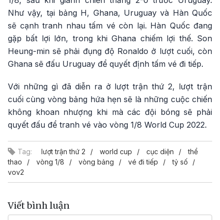
1/8, sau khi giành chiến thắng 2-0 trước Uruguay.
Như vậy, tại bảng H, Ghana, Uruguay và Hàn Quốc
sẽ cạnh tranh nhau tấm vé còn lại. Hàn Quốc đang
gặp bất lợi lớn, trong khi Ghana chiếm lợi thế. Son
Heung-min sẽ phải đụng độ Ronaldo ở lượt cuối, còn
Ghana sẽ đấu Uruguay để quyết định tấm vé đi tiếp.
Với những gì đã diễn ra ở lượt trận thứ 2, lượt trận
cuối cùng vòng bảng hứa hẹn sẽ là những cuộc chiến
không khoan nhượng khi mà các đội bóng sẽ phải
quyết đấu để tranh vé vào vòng 1/8 World Cup 2022.
Tag:
lượt trận thứ 2
world cup
cục diện
thể
thao
vòng 1/8
vòng bảng
vé đi tiếp
tỷ số
vov2
Viết bình luận