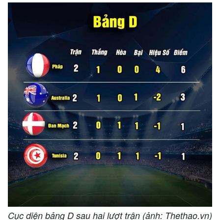
Cục diện bảng D sau hai lượt trận (ảnh: Thethao.vn)