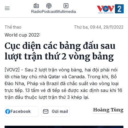
Nhảy đến nội dung
Podcast
Radio
Multimedia
Main navigation
Thể thao
Thứ ba, 09:44, 29/11/2022
World cup 2022:
Cục diện các bảng đấu sau
lượt trận thứ 2 vòng bảng
[VOV2] - Sau 2 lượt trận vòng bảng, hai đội phải nói
lời chia tay chủ nhà Qatar và Canada. Trong khi, Bồ
Đào Nha, Pháp và Brazil đã chắc suất vào vòng loại
trực tiếp. 13 tấm vé đi tiếp sẽ được xác định sau khi 16
trận đấu thuộc lượt trận thứ 3 khép lại.
Hoàng Tùng
Facebook
Gửi mail