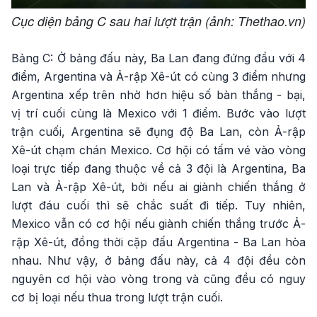
Cục diện bảng C sau hai lượt trận (ảnh: Thethao.vn)
Bảng C: Ở bảng đấu này, Ba Lan đang đứng đầu với 4
điểm, Argentina và Ả-rập Xê-út có cùng 3 điểm nhưng
Argentina xếp trên nhờ hơn hiệu số bàn thắng - bại,
vị trí cuối cùng là Mexico với 1 điểm. Bước vào lượt
trận cuối, Argentina sẽ đụng độ Ba Lan, còn Ả-rập
Xê-út chạm chán Mexico. Cơ hội có tấm vé vào vòng
loại trực tiếp đang thuộc về cả 3 đội là Argentina, Ba
Lan và Ả-rập Xê-út, bởi nếu ai giành chiến thắng ở
lượt đáu cuối thì sẽ chắc suất đi tiếp. Tuy nhiên,
Mexico vẫn có cơ hội nếu giành chiến thắng trước Ả-
rập Xê-út, đồng thời cặp đấu Argentina - Ba Lan hòa
nhau. Như vậy, ở bảng đấu này, cả 4 đội đều còn
nguyên cơ hội vào vòng trong và cũng đều có nguy
cơ bị loại nếu thua trong lượt trận cuối.