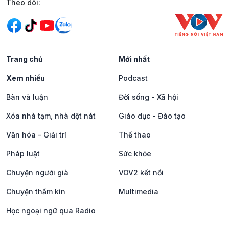
Mạng xã hội
Theo dõi:
Trang chủ
Mới nhất
Xem nhiều
Podcast
Bàn và luận
Đời sống - Xã hội
Xóa nhà tạm, nhà dột nát
Giáo dục - Đào tạo
Văn hóa - Giải trí
Thể thao
Pháp luật
Sức khỏe
Chuyện người già
VOV2 kết nối
Chuyện thầm kín
Multimedia
Học ngoại ngữ qua Radio