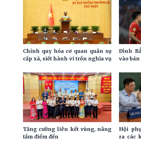
Chính quy hóa cơ quan quân sự
Đình Bắ
cấp xã, siết hành vi trốn nghĩa vụ
vào bán 
Tăng cường liên kết vùng, nâng
Hội ph
tầm điểm đến
ra các 