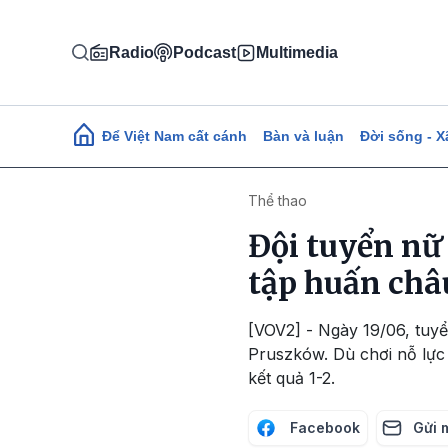
Nhảy đến nội dung
Radio
Podcast
Multimedia
Main navigation
Để Việt Nam cất cánh
Bàn và luận
Đời sống - X
Thể thao
Đội tuyển nữ
tập huấn châ
[VOV2] - Ngày 19/06, tuy
Pruszków. Dù chơi nỗ lực 
kết quả 1-2.
Facebook
Gửi 