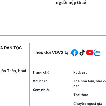
người nộp thuế
Mạng xã hội
VÀ DÂN TỘC
Theo dõi VOV2 tại:
uân Thân, Hoài
Trang chủ
Podcast
Mới nhất
Xóa nhà tạm, nhà d
nát
Xem nhiều
Thể thao
Chuyện người già