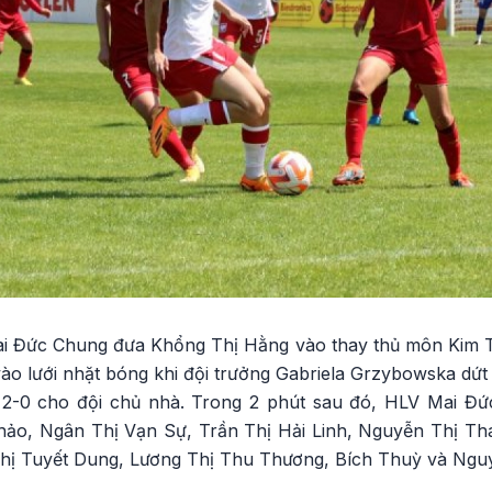
ai Đức Chung đưa Khổng Thị Hằng vào thay thủ môn Kim T
ào lưới nhặt bóng khi đội trưởng Gabriela Grzybowska dứt
n 2-0 cho đội chủ nhà. Trong 2 phút sau đó, HLV Mai Đứ
Thảo, Ngân Thị Vạn Sự, Trần Thị Hải Linh, Nguyễn Thị T
hị Tuyết Dung, Lương Thị Thu Thương, Bích Thuỳ và Ngu