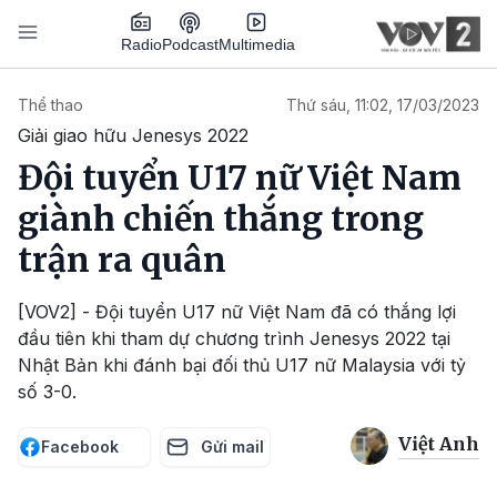
Nhảy đến nội dung
Podcast
Radio
Multimedia
Main navigation
Thể thao
Thứ sáu, 11:02, 17/03/2023
Giải giao hữu Jenesys 2022
Đội tuyển U17 nữ Việt Nam
giành chiến thắng trong
trận ra quân
[VOV2] - Đội tuyển U17 nữ Việt Nam đã có thắng lợi
đầu tiên khi tham dự chương trình Jenesys 2022 tại
Nhật Bản khi đánh bại đối thủ U17 nữ Malaysia với tỷ
số 3-0.
Việt Anh
Facebook
Gửi mail