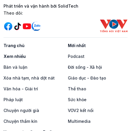
Phát triển và vận hành bởi SolidTech
Mạng xã hội
Theo dõi:
Trang chủ
Mới nhất
Xem nhiều
Podcast
Bàn và luận
Đời sống - Xã hội
Xóa nhà tạm, nhà dột nát
Giáo dục - Đào tạo
Văn hóa - Giải trí
Thể thao
Pháp luật
Sức khỏe
Chuyện người già
VOV2 kết nối
Chuyện thầm kín
Multimedia