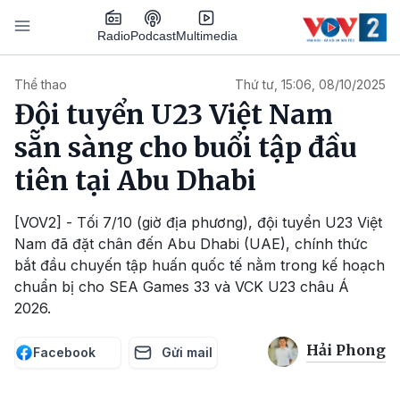
Nhảy đến nội dung
Podcast
Radio
Multimedia
Main navigation
Thể thao
Thứ tư, 15:06, 08/10/2025
Đội tuyển U23 Việt Nam
sẵn sàng cho buổi tập đầu
tiên tại Abu Dhabi
[VOV2] - Tối 7/10 (giờ địa phương), đội tuyển U23 Việt
Nam đã đặt chân đến Abu Dhabi (UAE), chính thức
bắt đầu chuyến tập huấn quốc tế nằm trong kế hoạch
chuẩn bị cho SEA Games 33 và VCK U23 châu Á
2026.
Hải Phong
Facebook
Gửi mail