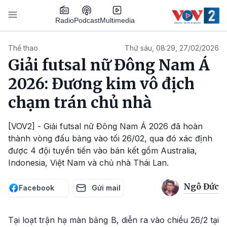
Nhảy đến nội dung
Podcast
Radio
Multimedia
Main navigation
Thể thao
Thứ sáu, 08:29, 27/02/2026
Giải futsal nữ Đông Nam Á
2026: Đương kim vô địch
chạm trán chủ nhà
[VOV2] - Giải futsal nữ Đông Nam Á 2026 đã hoàn
thành vòng đấu bảng vào tối 26/02, qua đó xác định
được 4 đội tuyển tiến vào bán kết gồm Australia,
Indonesia, Việt Nam và chủ nhà Thái Lan.
Ngô Đức
Facebook
Gửi mail
Tại loạt trận hạ màn bảng B, diễn ra vào chiều 26/2 tại