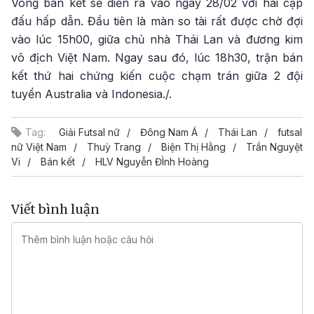
Vòng bán kết sẽ diễn ra vào ngày 28/02 với hai cặp
đấu hấp dẫn. Đầu tiên là màn so tài rất được chờ đợi
vào lúc 15h00, giữa chủ nhà Thái Lan và đương kim
vô địch Việt Nam. Ngay sau đó, lúc 18h30, trận bán
kết thứ hai chứng kiến cuộc chạm trán giữa 2 đội
tuyển Australia và Indonesia./.
Tag:
Giải Futsal nữ
Đông Nam Á
Thái Lan
futsal
nữ Việt Nam
Thuỳ Trang
Biện Thị Hằng
Trần Nguyệt
Vi
Bán kết
HLV Nguyễn ĐÌnh Hoàng
Viết bình luận