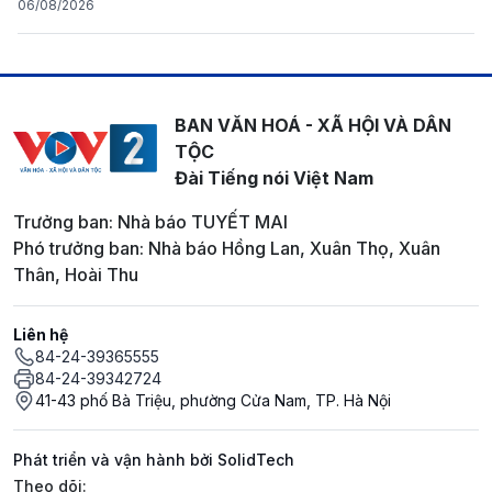
06/08/2026
BAN VĂN HOÁ - XÃ HỘI VÀ DÂN
TỘC
Đài Tiếng nói Việt Nam
Trưởng ban: Nhà báo TUYẾT MAI
Phó trưởng ban: Nhà báo Hồng Lan, Xuân Thọ, Xuân
Thân, Hoài Thu
Liên hệ
84-24-39365555
84-24-39342724
41-43 phố Bà Triệu, phường Cửa Nam, TP. Hà Nội
Phát triển và vận hành bởi SolidTech
Mạng xã hội
Theo dõi: