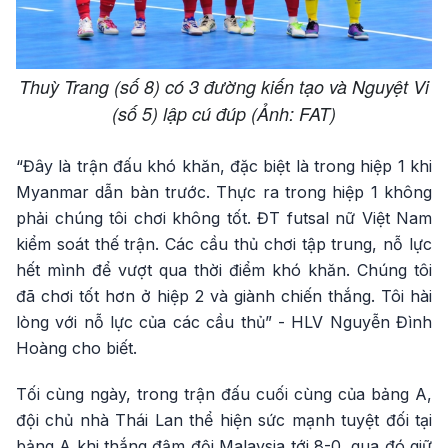
Thuỳ Trang (số 8) có 3 đường kiến tạo và Nguyệt Vi
(số 5) lập cú đúp (Ảnh: FAT)
“Đây là trận đấu khó khăn, đặc biệt là trong hiệp 1 khi
Myanmar dẫn bàn trước. Thực ra trong hiệp 1 không
phải chúng tôi chơi không tốt. ĐT futsal nữ Việt Nam
kiểm soát thế trận. Các cầu thủ chơi tập trung, nỗ lực
hết mình để vượt qua thời điểm khó khăn. Chúng tôi
đã chơi tốt hơn ở hiệp 2 và giành chiến thắng. Tôi hài
lòng với nỗ lực của các cầu thủ” - HLV Nguyễn Đình
Hoàng cho biết.
Tối cùng ngày, trong trận đấu cuối cùng của bảng A,
đội chủ nhà Thái Lan thể hiện sức mạnh tuyệt đối tại
bảng A khi thắng đậm đội Malaysia tới 8-0, qua đó giữ