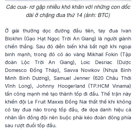
Các cua- rơ gặp nhiều khó khăn với những con dốc
dài ở chặng đua thứ 14 (ảnh: BTC)
Ở giải thưởng dọc đường đầu tiên, tay đua Ivan
Blokhin (Gạo Hạt Ngọc Trời An Giang) là người giành
chiến thắng. Sau đó diễn biến khá bất ngờ khi ngoại
binh mạnh, trong đó có áo vàng Mikhail Fokin (Tập
đoàn Lộc Trời An Giang), Loic Desriac (Dược
Domesco Đồng Tháp), Savva Novikov (Nhựa Bình
Minh Bình Dương), Samuel Jenner (620 Châu Thới
Vĩnh Long), Johnny Hoogerland (TP.HCM Vinama)
tấn công mạnh mẽ tạo thành tốp đi đầu. Thế trận này
khiến đội Le Fruit Maxxis Đồng Nai thất thế khi không
có tay đua nào trong tốp đầu, đe dọa danh hiệu cá
nhân lẫn đồng đội nên buộc phải kéo đoàn đông phía
sau rượt đuổi tốp đầu.