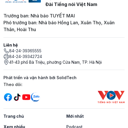
Đài Tiếng nói Việt Nam
Trưởng ban: Nhà báo TUYẾT MAI
Phó trưởng ban: Nhà báo Hồng Lan, Xuân Thọ, Xuân
Thân, Hoài Thu
Liên hệ
84-24-39365555
84-24-39342724
41-43 phố Bà Triệu, phường Cửa Nam, TP. Hà Nội
Phát triển và vận hành bởi SolidTech
Mạng xã hội
Theo dõi:
Trang chủ
Mới nhất
Xem nhiều
Podcast