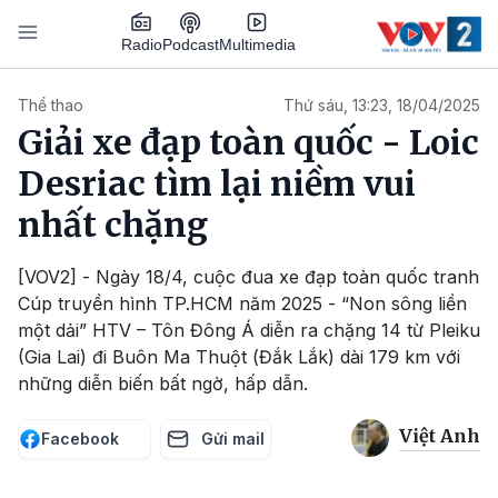
Nhảy đến nội dung
Podcast
Radio
Multimedia
Main navigation
Thể thao
Thứ sáu, 13:23, 18/04/2025
Giải xe đạp toàn quốc - Loic
Desriac tìm lại niềm vui
nhất chặng
[VOV2] - Ngày 18/4, cuộc đua xe đạp toàn quốc tranh
Cúp truyền hình TP.HCM năm 2025 - “Non sông liền
một dải” HTV – Tôn Đông Á diễn ra chặng 14 từ Pleiku
(Gia Lai) đi Buôn Ma Thuột (Đắk Lắk) dài 179 km với
những diễn biến bất ngờ, hấp dẫn.
Việt Anh
Facebook
Gửi mail