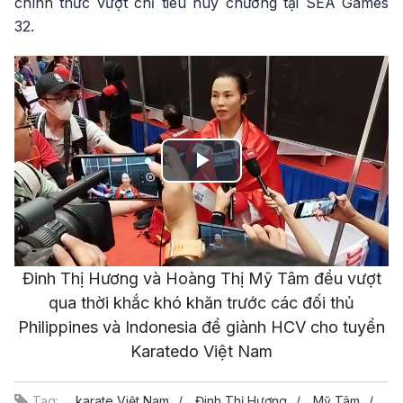
chính thức vượt chỉ tiêu huy chương tại SEA Games
32.
Play
Video
Đinh Thị Hương và Hoàng Thị Mỹ Tâm đều vượt
qua thời khắc khó khăn trước các đối thủ
Philippines và Indonesia để giành HCV cho tuyển
Karatedo Việt Nam
Tag:
karate Việt Nam
Đinh Thị Hương
Mỹ Tâm