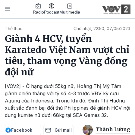
Nhảy đến nội dung
Podcast
Radio
Multimedia
Main navigation
Thể thao
Chủ nhật, 22:50, 07/05/2023
Giành 4 HCV, tuyển
Karatedo Việt Nam vượt chỉ
tiêu, tham vọng Vàng đồng
đội nữ
[VOV2] - Ở hạng dưới 55kg nữ, Hoàng Thị Mỹ Tâm
giành chiến thắng với tỷ số 4-3 trước VĐV kỳ cựu
Agung của Indonesia. Trong khi đó, Đinh Thị Hương
xuất sắc đánh bại đối thủ Philippines để giành HCV nội
dung kumite nữ dưới 68kg tại SEA Games 32.
Thành Lương
Facebook
Gửi mail