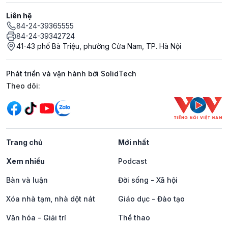
Liên hệ
84-24-39365555
84-24-39342724
41-43 phố Bà Triệu, phường Cửa Nam, TP. Hà Nội
Phát triển và vận hành bởi SolidTech
Mạng xã hội
Theo dõi:
Trang chủ
Mới nhất
Xem nhiều
Podcast
Bàn và luận
Đời sống - Xã hội
Xóa nhà tạm, nhà dột nát
Giáo dục - Đào tạo
Văn hóa - Giải trí
Thể thao