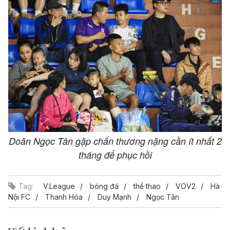
Doãn Ngọc Tân gặp chấn thương nặng cần ít nhất 2
tháng để phục hồi
Tag:
V.League
bóng đá
thể thao
VOV2
Hà
Nội FC
Thanh Hóa
Duy Mạnh
Ngọc Tân