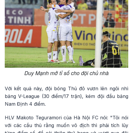
Duy Mạnh mở tỉ số cho đội chủ nhà
Với kết quả này, đội bóng Thủ đô vươn lên ngôi nhì
bảng V-League (30 điểm/17 trận), kém đội đầu bảng
Nam Định 4 điểm.
HLV Makoto Teguramori của Hà Nội FC nói: "Tôi nói
với các cầu thủ rằng muốn vô địch thì phải tích lũy
từng điểm số để cải thiện thứ hạng và vượt qua đội