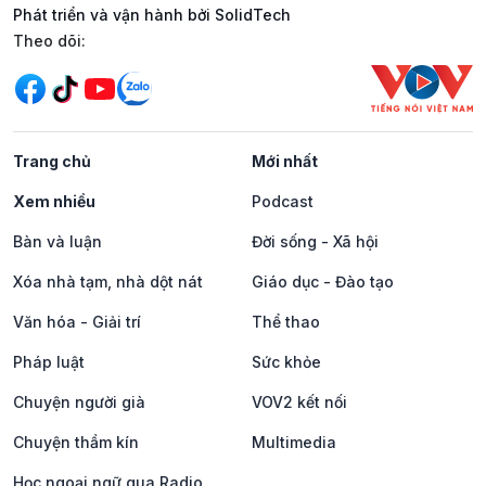
Phát triển và vận hành bởi SolidTech
Mạng xã hội
Theo dõi:
Trang chủ
Mới nhất
Xem nhiều
Podcast
Bàn và luận
Đời sống - Xã hội
Xóa nhà tạm, nhà dột nát
Giáo dục - Đào tạo
Văn hóa - Giải trí
Thể thao
Pháp luật
Sức khỏe
Chuyện người già
VOV2 kết nối
Chuyện thầm kín
Multimedia
Học ngoại ngữ qua Radio