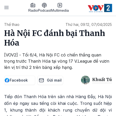
Nhảy đến nội dung
Podcast
Radio
Multimedia
Main navigation
Thể thao
Thứ hai, 09:12, 07/04/2025
Hà Nội FC đánh bại Thanh
Hóa
[VOV2] - Tối 6/4, Hà Nội FC có chiến thắng quan
trọng trước Thanh Hóa tại vòng 17 V.League để vươn
lên vị trí thứ 2 trên bảng xếp hạng.
Khuất Tú
Facebook
Gửi mail
Tiếp đón Thanh Hóa trên sân nhà Hàng Đẫy, Hà Nội
dồn ép ngay sau tiếng còi khai cuộc. Trong suốt hiệp
1, khung thành đội khách rung chuyển dữ dội vì