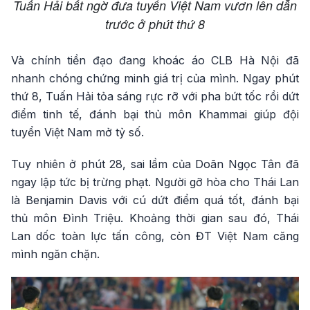
Tuấn Hải bất ngờ đưa tuyển Việt Nam vươn lên dẫn
trước ở phút thứ 8
Và chính tiền đạo đang khoác áo CLB Hà Nội đã
nhanh chóng chứng minh giá trị của mình. Ngay phút
thứ 8, Tuấn Hải tỏa sáng rực rỡ với pha bứt tốc rồi dứt
điểm tinh tế, đánh bại thủ môn Khammai giúp đội
tuyển Việt Nam mở tỷ số.
Tuy nhiên ở phút 28, sai lầm của Doãn Ngọc Tân đã
ngay lập tức bị trừng phạt. Người gỡ hòa cho Thái Lan
là Benjamin Davis với cú dứt điểm quá tốt, đánh bại
thủ môn Đình Triệu. Khoảng thời gian sau đó, Thái
Lan dốc toàn lực tấn công, còn ĐT Việt Nam căng
mình ngăn chặn.