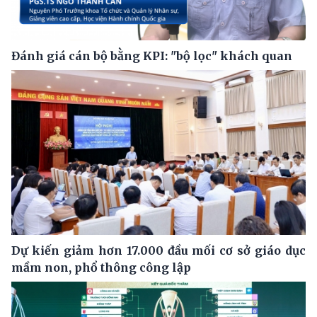
Đánh giá cán bộ bằng KPI: "bộ lọc" khách quan
Dự kiến giảm hơn 17.000 đầu mối cơ sở giáo dục
mầm non, phổ thông công lập