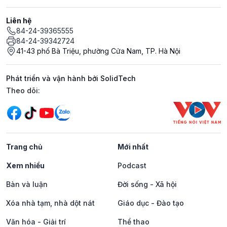
Liên hệ
84-24-39365555
84-24-39342724
41-43 phố Bà Triệu, phường Cửa Nam, TP. Hà Nội
Phát triển và vận hành bởi SolidTech
Mạng xã hội
Theo dõi:
Trang chủ
Mới nhất
Xem nhiều
Podcast
Bàn và luận
Đời sống - Xã hội
Xóa nhà tạm, nhà dột nát
Giáo dục - Đào tạo
Văn hóa - Giải trí
Thể thao