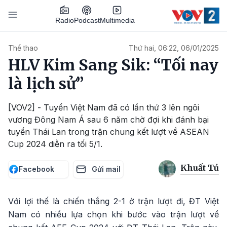
Nhảy đến nội dung
Podcast
Radio
Multimedia
Main navigation
Thể thao
Thứ hai, 06:22, 06/01/2025
HLV Kim Sang Sik: “Tối nay
là lịch sử”
[VOV2] - Tuyển Việt Nam đã có lần thứ 3 lên ngôi
vương Đông Nam Á sau 6 năm chờ đợi khi đánh bại
tuyển Thái Lan trong trận chung kết lượt về ASEAN
Cup 2024 diễn ra tối 5/1.
Khuất Tú
Facebook
Gửi mail
Với lợi thế là chiến thắng 2-1 ở trận lượt đi, ĐT Việt
Nam có nhiều lựa chọn khi bước vào trận lượt về