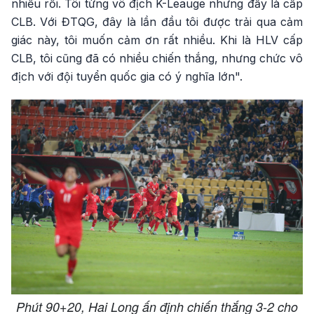
nhiều rồi. Tôi từng vô địch K-Leauge nhưng đấy là cấp
CLB. Với ĐTQG, đây là lần đầu tôi được trải qua cảm
giác này, tôi muốn cảm ơn rất nhiều. Khi là HLV cấp
CLB, tôi cũng đã có nhiều chiến thắng, nhưng chức vô
địch với đội tuyển quốc gia có ý nghĩa lớn".
Phút 90+20, Hai Long ấn định chiến thắng 3-2 cho