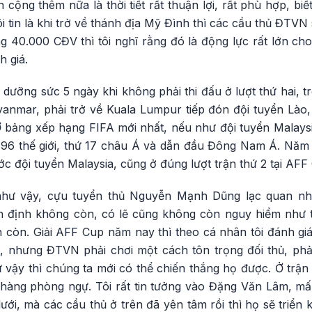
n cộng thêm nữa là thời tiết rất thuận lợi, rất phù hợp, bi
Tôi tin là khi trở về thánh địa Mỹ Đình thì các cầu thủ ĐTVN
 40.000 CĐV thì tôi nghĩ rằng đó là động lực rất lớn cho
 giá.
ưỡng sức 5 ngày khi không phải thi đấu ở lượt thứ hai, t
nmar, phải trở về Kuala Lumpur tiếp đón đội tuyển Lào, r
 bảng xếp hạng FIFA mới nhất, nếu như đội tuyển Malaysia
96 thế giới, thứ 17 châu Á và dẫn đầu Đông Nam Á. Năm 
ớc đội tuyển Malaysia, cũng ở đúng lượt trận thứ 2 tại AFF
như vậy, cựu tuyển thủ Nguyễn Mạnh Dũng lạc quan nh
ổn định không còn, có lẽ cũng không còn nguy hiểm như 
ẫn còn. Giải AFF Cup năm nay thì theo cá nhân tôi đánh gi
a, nhưng ĐTVN phải chơi một cách tôn trọng đối thủ, phải
ư vậy thì chúng ta mới có thể chiến thắng họ được. Ở trận
 hàng phòng ngự. Tôi rất tin tưởng vào Đặng Văn Lâm, mấ
ới, mà các cầu thủ ở trên đã yên tâm rồi thì họ sẽ triển