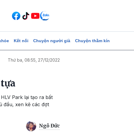
khỏe
Kết nối
Chuyện người già
Chuyện thầm kín
Thứ ba, 08:55, 27/12/2022
 tựa
LV Park lại tạo ra bất
hủ đầu, xen kẽ các đợt
Ngô Đức