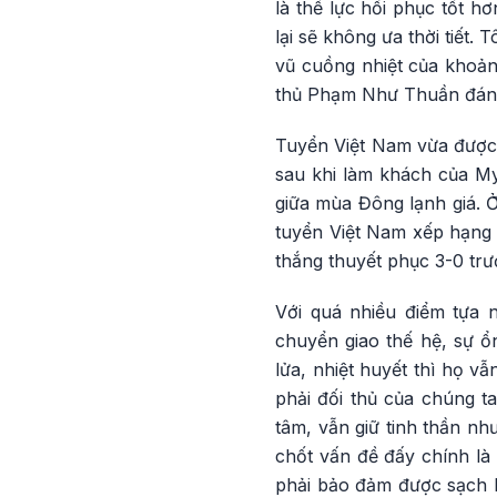
là thể lực hồi phục tốt hơ
lại sẽ không ưa thời tiết. 
vũ cuồng nhiệt của khoảng
thủ Phạm Như Thuần đánh
Tuyển Việt Nam vừa được d
sau khi làm khách của Mya
giữa mùa Đông lạnh giá. Ở
tuyển Việt Nam xếp hạng 
thắng thuyết phục 3-0 trư
Với quá nhiều điểm tựa 
chuyển giao thế hệ, sự 
lửa, nhiệt huyết thì họ v
phải đối thủ của chúng t
tâm, vẫn giữ tinh thần nh
chốt vấn đề đấy chính là
phải bảo đảm được sạch lư