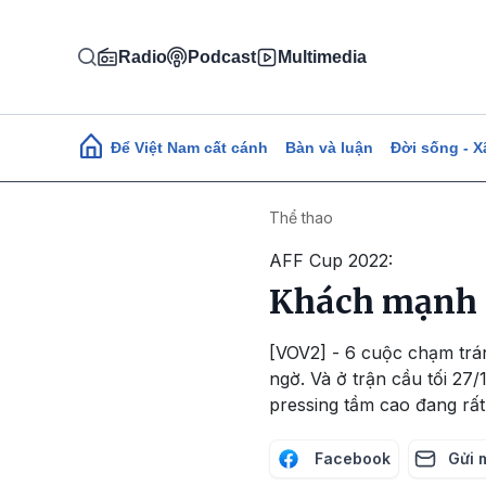
Nhảy đến nội dung
Radio
Podcast
Multimedia
Main navigation
Để Việt Nam cất cánh
Bàn và luận
Đời sống - X
Thể thao
AFF Cup 2022:
Khách mạnh n
[VOV2] - 6 cuộc chạm trán
ngờ. Và ở trận cầu tối 27
pressing tầm cao đang rất
Facebook
Gửi 