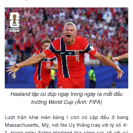
Haaland lập cú đúp ngay trong ngày ra mắt đấu
trường World Cup (Ảnh: FIFA)
Lượt trận khai màn bảng I còn có cặp đấu ở bang
Massachusetts, Mỹ, nơi Na Uy thắng Iraq với tỷ số 4-
1, trong ngày Erling Haaland tỏa sáng rực rỡ với cú