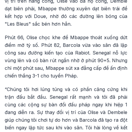
vị trí trên hàng công, Olise vào đá hộ công, Demble
dạt biên phải, Mbappe thường xuyên dạt biên trái để
kết hợp với Doue, nhờ đó các đường lên bóng của
"Les Bleus" sắc bén hơn hẳn.
Phút 66, Olise chọc khe để Mbappe thoát xuống dứt
điểm mở tỷ số. Phút 82, Barcola vừa vào sân đã lập
công sau đường kiến tạo của Rabiot. Senegal nỗ lực
vùng lên và có bàn rút ngắn nhờ ở phút 90+5. Nhưng
chỉ một phút sau, Mbappe sút xa đẳng cấp để ấn định
chiến thắng 3-1 cho tuyển Pháp.
“Chúng tôi hơi lúng túng và có phần căng cứng khi
trận đấu bắt đầu. Senegal rất mạnh và tôi đã phải
cùng các cộng sự bàn đổi đấu pháp ngay khi hiệp 1
đang diễn ra. Sự thay đổi vị trí của Olise và Dembele
giúp chúng tôi chơi tự do hơn và Barcola đã tạo ra đột
biến ngay lập tức sau khi vào sân. Tôi hài lòng về kết