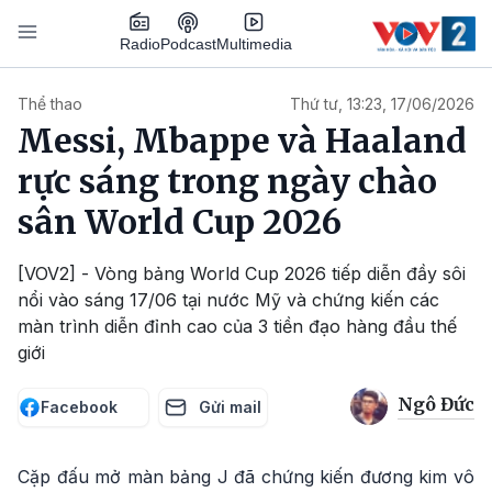
Nhảy đến nội dung
Podcast
Radio
Multimedia
Main navigation
Thể thao
Thứ tư, 13:23, 17/06/2026
Messi, Mbappe và Haaland
rực sáng trong ngày chào
sân World Cup 2026
[VOV2] - Vòng bảng World Cup 2026 tiếp diễn đầy sôi
nổi vào sáng 17/06 tại nước Mỹ và chứng kiến các
màn trình diễn đỉnh cao của 3 tiền đạo hàng đầu thế
giới
Ngô Đức
Facebook
Gửi mail
Cặp đấu mở màn bảng J đã chứng kiến đương kim vô