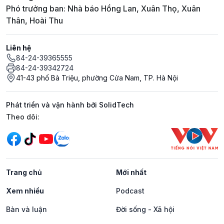
Phó trưởng ban: Nhà báo Hồng Lan, Xuân Thọ, Xuân
Thân, Hoài Thu
Liên hệ
84-24-39365555
84-24-39342724
41-43 phố Bà Triệu, phường Cửa Nam, TP. Hà Nội
Phát triển và vận hành bởi SolidTech
Mạng xã hội
Theo dõi:
Trang chủ
Mới nhất
Xem nhiều
Podcast
Bàn và luận
Đời sống - Xã hội