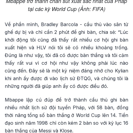
Mbappe trở thành chân sút xuất sắc nhất của Pháp
tại các kỳ World Cup (Ảnh: FIFA)
Về phần mình, Bradley Barcola - cầu thủ vào sân từ
ghế dự bị và chỉ cần 2 phút để ghi bàn, chia sẻ: “Lúc
khởi động tôi cũng đã thấy rất nhiều cơ hội ghi bàn
xuất hiện và HLV nói tôi sẽ có nhiều khoảng trống.
Đúng là như vậy, tôi đã có được bàn thắng và tôi cảm
thấy rất vui vì cơ hội như vậy không phải lúc nào
cũng đến. Đây sẽ là một kỷ niệm đáng nhớ cho Kylian
khi anh ấy được đi vào lịch sử ĐTQG, và chúng tôi là
những người đã giúp anh ấy có được điều đó.
Mbappe lập cú đúp để trở thành cầu thủ ghi bàn
nhiều nhất lịch sử đội tuyển Pháp, với 58 bàn, đồng
thời nâng tổng số bàn thắng ở World Cup lên 14. Tiền
đạo sinh năm 1998 chỉ còn kém 2 bàn so với kỷ lục 16
bàn thắng của Messi và Klose.