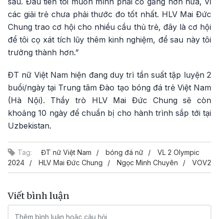
sau. Đâu tiên tôi muốn mình phải cố gắng hơn nữa, vì
các giải trẻ chưa phải thước đo tốt nhất. HLV Mai Đức
Chung trao cơ hội cho nhiều cầu thủ trẻ, đây là cơ hội
để tôi cọ xát tích lũy thêm kinh nghiệm, để sau này tôi
trưởng thành hơn.”
ĐT nữ Việt Nam hiện đang duy trì tần suất tập luyện 2
buổi/ngày tại Trung tâm Đào tạo bóng đá trẻ Việt Nam
(Hà Nội). Thầy trò HLV Mai Đức Chung sẽ còn
khoảng 10 ngày để chuẩn bị cho hành trình sắp tới tại
Uzbekistan.
Tag:
ĐT nữ Việt Nam
bóng đá nữ
VL 2 Olympic
2024
HLV Mai Đức Chung
Ngọc Minh Chuyên
VOV2
Viết bình luận