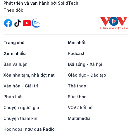
Phát triển và vận hành bởi SolidTech
Mạng xã hội
Theo dõi:
Trang chủ
Mới nhất
Xem nhiều
Podcast
Bàn và luận
Đời sống - Xã hội
Xóa nhà tạm, nhà dột nát
Giáo dục - Đào tạo
Văn hóa - Giải trí
Thể thao
Pháp luật
Sức khỏe
Chuyện người già
VOV2 kết nối
Chuyện thầm kín
Multimedia
Học ngoại ngữ qua Radio