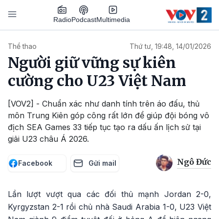
Nhảy đến nội dung
Podcast
Radio
Multimedia
Main navigation
Thể thao
Thứ tư, 19:48, 14/01/2026
Người giữ vững sự kiên
cường cho U23 Việt Nam
[VOV2] - Chuẩn xác như danh tính trên áo đấu, thủ
môn Trung Kiên góp công rất lớn để giúp đội bóng vô
địch SEA Games 33 tiếp tục tạo ra dấu ấn lịch sử tại
giải U23 châu Á 2026.
Ngô Đức
Facebook
Gửi mail
Lần lượt vượt qua các đối thủ mạnh Jordan 2-0,
Kyrgyzstan 2-1 rồi chủ nhà Saudi Arabia 1-0, U23 Việt