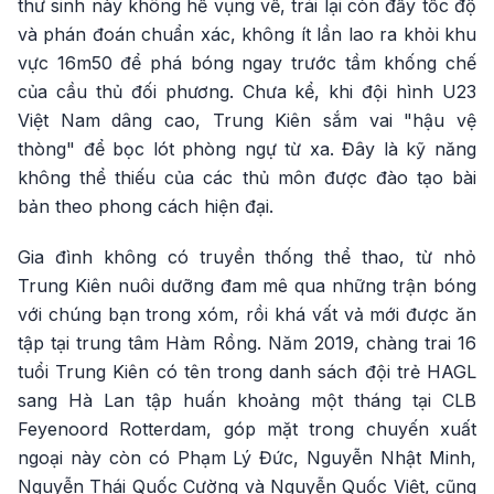
thư sinh này không hề vụng về, trái lại còn đầy tốc độ
và phán đoán chuẩn xác, không ít lần lao ra khỏi khu
vực 16m50 để phá bóng ngay trước tầm khống chế
của cầu thủ đối phương. Chưa kể, khi đội hình U23
Việt Nam dâng cao, Trung Kiên sắm vai "hậu vệ
thòng" để bọc lót phòng ngự từ xa. Đây là kỹ năng
không thể thiếu của các thủ môn được đào tạo bài
bản theo phong cách hiện đại.
Gia đình không có truyền thống thể thao, từ nhỏ
Trung Kiên nuôi dưỡng đam mê qua những trận bóng
với chúng bạn trong xóm, rồi khá vất vả mới được ăn
tập tại trung tâm Hàm Rồng. Năm 2019, chàng trai 16
tuổi Trung Kiên có tên trong danh sách đội trẻ HAGL
sang Hà Lan tập huấn khoảng một tháng tại CLB
Feyenoord Rotterdam, góp mặt trong chuyến xuất
ngoại này còn có Phạm Lý Đức, Nguyễn Nhật Minh,
Nguyễn Thái Quốc Cường và Nguyễn Quốc Việt, cũng