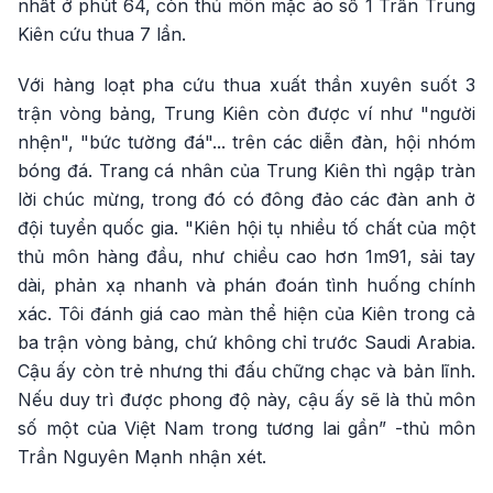
nhất ở phút 64, còn thủ môn mặc áo số 1 Trần Trung
Kiên cứu thua 7 lần.
Với hàng loạt pha cứu thua xuất thần xuyên suốt 3
trận vòng bảng, Trung Kiên còn được ví như "người
nhện", "bức tường đá"... trên các diễn đàn, hội nhóm
bóng đá. Trang cá nhân của Trung Kiên thì ngập tràn
lời chúc mừng, trong đó có đông đảo các đàn anh ở
đội tuyển quốc gia. "Kiên hội tụ nhiều tố chất của một
thủ môn hàng đầu, như chiều cao hơn 1m91, sải tay
dài, phản xạ nhanh và phán đoán tình huống chính
xác. Tôi đánh giá cao màn thể hiện của Kiên trong cả
ba trận vòng bảng, chứ không chỉ trước Saudi Arabia.
Cậu ấy còn trẻ nhưng thi đấu chững chạc và bản lĩnh.
Nếu duy trì được phong độ này, cậu ấy sẽ là thủ môn
số một của Việt Nam trong tương lai gần” -thủ môn
Trần Nguyên Mạnh nhận xét.