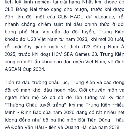
tích luỹ kinh nghiệm tại giải hạng Nhất khi khoác áo
CLB Đồng Nai theo dạng cho mượn, trước khi được
đôn lên đội một của CLB HAGL dự V.League, rồi
nhanh chóng chiếm suất thi đấu chính thức ở đội
bóng phố Núi. Với cấp độ đội tuyển, Trung Kiên
khoác áo U23 Việt Nam từ năm 2023, khi mới 20 tuổi,
rồi mới đây giành ngôi vô địch U23 Đông Nam Á
2025, trước khi đoạt HCV SEA Games 33. Trung Kiên
cũng có một lần khoác áo đội tuyển Việt Nam, vô địch
ASEAN Cup 2024.
Tiến ra đấu trường châu lục, Trung Kiên và các đồng
đội có màn khởi đầu hoàn hảo. Giới chuyên môn và
người hâm mộ có cơ sở để liên tưởng về kỳ tích
“Thường Châu tuyết trắng”, khi mà Trung Kiên -Hiểu
Minh - Đình Bắc của năm 2026 đang có rất nhiều nét
tương đồng như bộ ba thủ môn Bùi Tiến Dũng – hậu
vệ Đoàn Văn Hậu - tiền vệ Quang Hải của năm 2018.