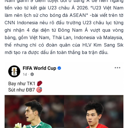
Nam giành 9 điểm tuyệt đối ở bảng A để hiên ngang
tiến vào tứ kết giải U23 châu Á 2026. “U23 Việt Nam
làm nên lịch sử cho bóng đá ASEAN" -bài viết trên tờ
CNN Indonesia nêu rõ đấu trường U23 châu lục từng
ghi nhận 4 đại diện từ Đông Nam Á vượt qua vòng
bảng, gồm Việt Nam, Thái Lan, Indonesia và Malaysia,
thế nhưng chỉ có đoàn quân của HLV Kim Sang Sik
mới tạo ra được dấu ấn toàn thắng ba trận đầu.