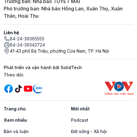
Trưởng ban: Nhà báo TUYẾT MAI
Phó trưởng ban: Nhà báo Hồng Lan, Xuân Thọ, Xuân
Thân, Hoài Thu
Liên hệ
84-24-39365555
84-24-39342724
41-43 phố Bà Triệu, phường Cửa Nam, TP. Hà Nội
Phát triển và vận hành bởi SolidTech
Mạng xã hội
Theo dõi:
Trang chủ
Mới nhất
Xem nhiều
Podcast
Bàn và luận
Đời sống - Xã hội