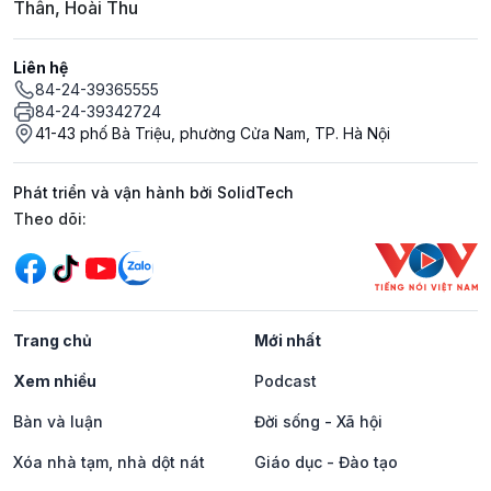
Thân, Hoài Thu
Liên hệ
84-24-39365555
84-24-39342724
41-43 phố Bà Triệu, phường Cửa Nam, TP. Hà Nội
Phát triển và vận hành bởi SolidTech
Mạng xã hội
Theo dõi:
Trang chủ
Mới nhất
Xem nhiều
Podcast
Bàn và luận
Đời sống - Xã hội
Xóa nhà tạm, nhà dột nát
Giáo dục - Đào tạo