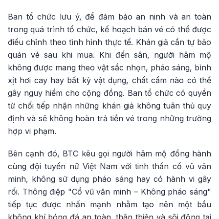
Ban tổ chức lưu ý, để đảm bảo an ninh và an toàn
trong quá trình tổ chức, kế hoạch bán vé có thể được
điều chỉnh theo tình hình thực tế. Khán giả cần tự bảo
quản vé sau khi mua. Khi đến sân, người hâm mộ
không được mang theo vật sắc nhọn, pháo sáng, bình
xịt hơi cay hay bất kỳ vật dụng, chất cấm nào có thể
gây nguy hiểm cho cộng đồng. Ban tổ chức có quyền
từ chối tiếp nhận những khán giả không tuân thủ quy
định và sẽ không hoàn trả tiền vé trong những trường
hợp vi phạm.
Bên cạnh đó, BTC kêu gọi người hâm mộ đồng hành
cùng đội tuyển nữ Việt Nam với tinh thần cổ vũ văn
minh, không sử dụng pháo sáng hay có hành vi gây
rối. Thông điệp "Cổ vũ văn minh – Không pháo sáng"
tiếp tục được nhấn mạnh nhằm tạo nên một bầu
không khí bóng đá an toàn, thân thiện và sôi động tại