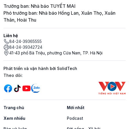
Trưởng ban: Nhà báo TUYẾT MAI
Phó trưởng ban: Nhà báo Hồng Lan, Xuân Thọ, Xuân
Thân, Hoài Thu
Liên hệ
84-24-39365555
84-24-39342724
41-43 phố Bà Triệu, phường Cửa Nam, TP. Hà Nội
Phát triển và vận hành bởi SolidTech
Mạng xã hội
Theo dõi:
Trang chủ
Mới nhất
Xem nhiều
Podcast
Bàn và luận
Đời sống - Xã hội