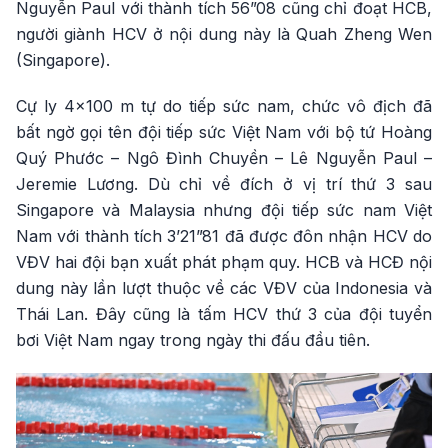
Nguyễn Paul với thành tích 56”08 cũng chỉ đoạt HCB,
người giành HCV ở nội dung này là Quah Zheng Wen
(Singapore).
Cự ly 4x100 m tự do tiếp sức nam, chức vô địch đã
bất ngờ gọi tên đội tiếp sức Việt Nam với bộ tứ Hoàng
Quý Phước – Ngô Đình Chuyền – Lê Nguyễn Paul –
Jeremie Lương. Dù chỉ về đích ở vị trí thứ 3 sau
Singapore và Malaysia nhưng đội tiếp sức nam Việt
Nam với thành tích 3’21”81 đã được đôn nhận HCV do
VĐV hai đội bạn xuất phát phạm quy. HCB và HCĐ nội
dung này lần lượt thuộc về các VĐV của Indonesia và
Thái Lan. Đây cũng là tấm HCV thứ 3 của đội tuyển
bơi Việt Nam ngay trong ngày thi đấu đầu tiên.