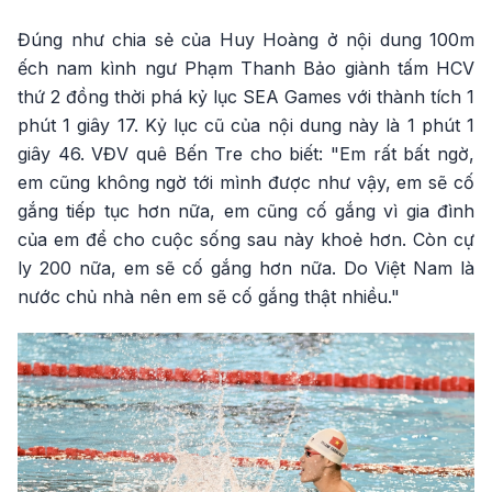
Đúng như chia sẻ của Huy Hoàng ở nội dung 100m
ếch nam kình ngư Phạm Thanh Bảo giành tấm HCV
thứ 2 đồng thời phá kỷ lục SEA Games với thành tích 1
phút 1 giây 17. Kỷ lục cũ của nội dung này là 1 phút 1
giây 46. VĐV quê Bến Tre cho biết: "Em rất bất ngờ,
em cũng không ngờ tới mình được như vậy, em sẽ cố
gắng tiếp tục hơn nữa, em cũng cố gắng vì gia đình
của em để cho cuộc sống sau này khoẻ hơn. Còn cự
ly 200 nữa, em sẽ cố gắng hơn nữa. Do Việt Nam là
nước chủ nhà nên em sẽ cố gắng thật nhiều."