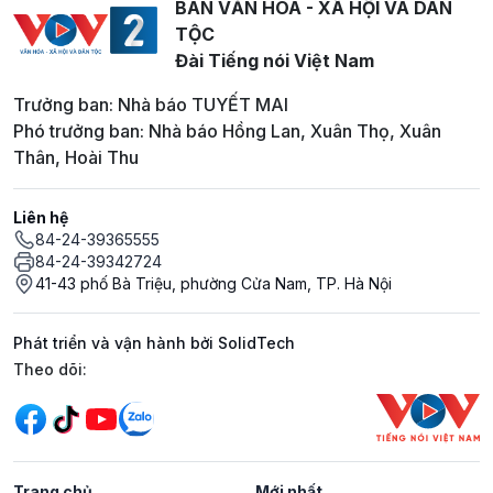
BAN VĂN HOÁ - XÃ HỘI VÀ DÂN
TỘC
Đài Tiếng nói Việt Nam
Trưởng ban: Nhà báo TUYẾT MAI
Phó trưởng ban: Nhà báo Hồng Lan, Xuân Thọ, Xuân
Thân, Hoài Thu
Liên hệ
84-24-39365555
84-24-39342724
41-43 phố Bà Triệu, phường Cửa Nam, TP. Hà Nội
Phát triển và vận hành bởi SolidTech
Mạng xã hội
Theo dõi:
Trang chủ
Mới nhất