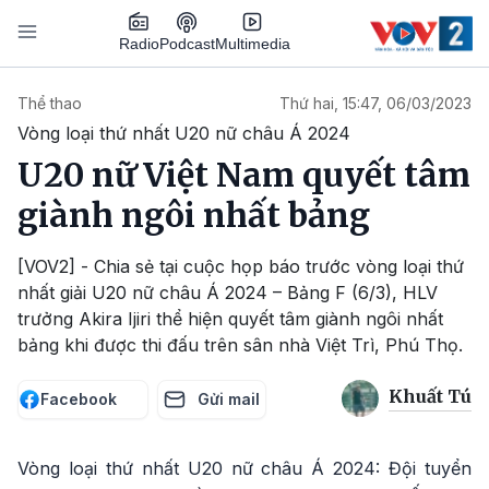
Nhảy đến nội dung
Podcast
Radio
Multimedia
Main navigation
Thể thao
Thứ hai, 15:47, 06/03/2023
Vòng loại thứ nhất U20 nữ châu Á 2024
U20 nữ Việt Nam quyết tâm
giành ngôi nhất bảng
[VOV2] - Chia sẻ tại cuộc họp báo trước vòng loại thứ
nhất giải U20 nữ châu Á 2024 – Bảng F (6/3), HLV
trưởng Akira Ijiri thể hiện quyết tâm giành ngôi nhất
bảng khi được thi đấu trên sân nhà Việt Trì, Phú Thọ.
Khuất Tú
Facebook
Gửi mail
Vòng loại thứ nhất U20 nữ châu Á 2024: Đội tuyển